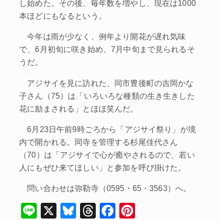
し始めた。その後、毎年数を増やし、現在は1000
本ほどにもなるという。
今年は雨が少なく、例年より開花が遅れ気味
で、6月初旬に咲き始め、7月中旬まで見られるそ
うだ。
アジサイを見に訪れた、同市豊後町の吉岡かな
子さん（75）は「いろいろな種類の生き生きした
花に励まされる」とほほ笑んだ。
6月23日午前9時ごろから「アジサイ祭り」が境
内で開かれる。同寺を管理する杉尾佳代さん
（70）は「アジサイで心が癒やされるので、若い
人にもぜひ来てほしい」と参加を呼び掛けた。
問い合わせは弥勒寺（0595・65・3563）へ。
Li
X
Bl
T
F
Pi