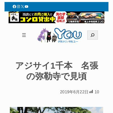
Facebook
Instagram
X
YouTube
検
索
アジサイ1千本 名張
の弥勒寺で見頃
2019年6月22日
10