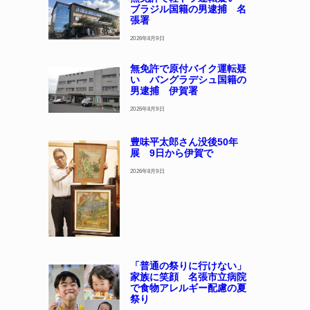
ブラジル国籍の男逮捕 名
張署
2026年8月9日
無免許で原付バイク運転疑
い バングラデシュ国籍の
男逮捕 伊賀署
2026年8月9日
豊味平太郎さん没後50年
展 9日から伊賀で
2026年8月9日
「普通の祭りに行けない」
家族に笑顔 名張市立病院
で食物アレルギー配慮の夏
祭り