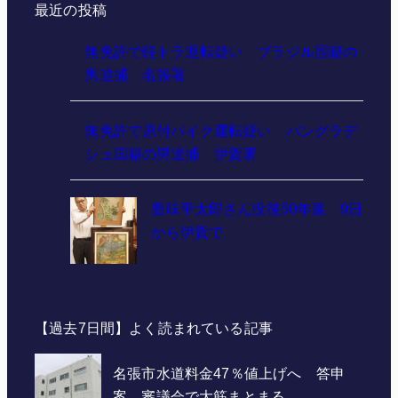
最近の投稿
無免許で軽トラ運転疑い ブラジル国籍の
男逮捕 名張署
無免許で原付バイク運転疑い バングラデ
シュ国籍の男逮捕 伊賀署
豊味平太郎さん没後50年展 9日
から伊賀で
【過去7日間】よく読まれている記事