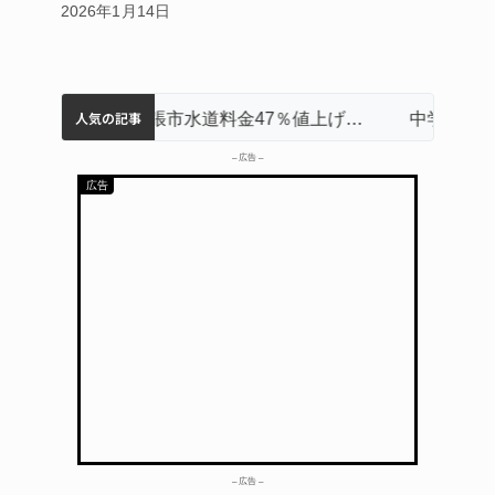
2026年1月14日
人気の記事
名張市立病院のDMAT、熊本地震の被災地へ 能登以来3回目の派遣
「息子が妊娠させた」母娘だまされ400万円詐欺被害 名張
名張市、給食センター整備へ実施計画案 14小学校集約の年次計画も
名張市水道料金47％値上げへ 答申案、審議会で大筋まとまる
中学校の陶壁モニュメント 地元建設会社がボランティアで清掃 伊賀
– 広告 –
– 広告 –