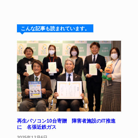
n
u
hr
a
nt
e
e
e
c
er
s
a
e
e
こんな記事も読まれています。
k
d
b
st
y
s
o
o
k
再生パソコン10台寄贈 障害者施設のIT推進
に 名張近鉄ガス
2025年12月6日