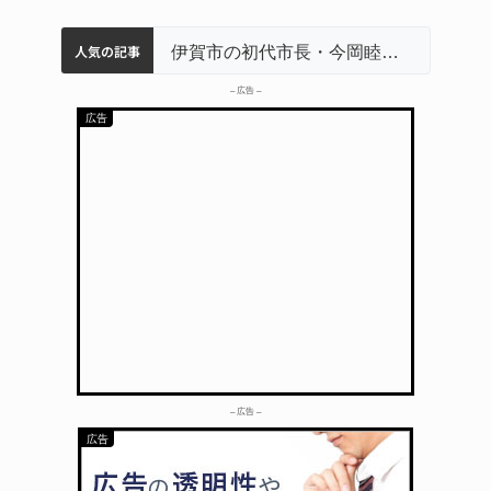
人気の記事
名張市立病院のDMAT、熊本地震の被災地へ 能登以来3回目の派遣
特産「白鳳梨」の出荷最盛期 直売所にぎわう 伊賀
名張市水道料金47％値上げへ 答申案、審議会で大筋まとまる
伊賀市の初代市長・今岡睦之さん死去 87歳
– 広告 –
– 広告 –