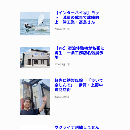
【インターハイ⑫】ヨッ
ト 減量の成果で成績向
上 津工業・髙島さん
2026年8月10日
【PR】宿泊体験棟が名張に
誕生 一条工務店名張展示
場
2026年8月10日
軒先に鉄製風鈴 「歩いて
楽しんで」 伊賀・上野中
町商店街
2026年8月9日
ウクライナ刺繍しません