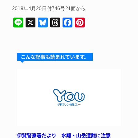
2019年4月20日付746号21面から
Li
X
Bl
T
F
Pi
n
u
hr
a
nt
e
e
e
c
er
s
a
e
e
こんな記事も読まれています。
k
d
b
st
y
s
o
o
k
伊賀警察署だより 水難・山岳遭難に注意