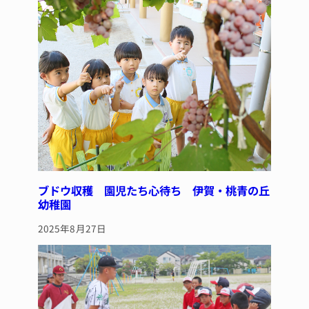
ブドウ収穫 園児たち心待ち 伊賀・桃青の丘
幼稚園
2025年8月27日