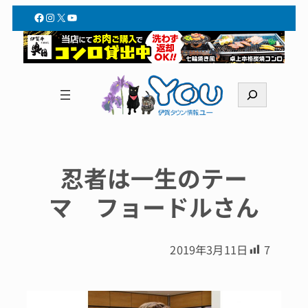
Facebook
Instagram
X
YouTube
検
索
忍者は一生のテー
マ フョードルさん
2019年3月11日
7