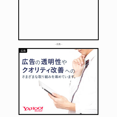
– 広告 –