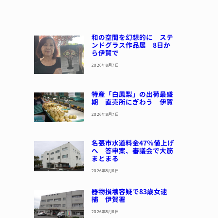
和の空間を幻想的に ステ
ンドグラス作品展 8日か
ら伊賀で
2026年8月7日
特産「白鳳梨」の出荷最盛
期 直売所にぎわう 伊賀
2026年8月7日
名張市水道料金47％値上げ
へ 答申案、審議会で大筋
まとまる
2026年8月6日
器物損壊容疑で83歳女逮
捕 伊賀署
2026年8月6日