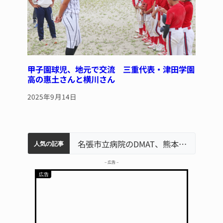
甲子園球児、地元で交流 三重代表・津田学園
高の惠土さんと横川さん
2025年9月14日
中学校の陶壁モニュメント 地元建設会社がボランティアで清掃 伊賀
名張市水道料金47％値上げへ 答申案、審議会で大筋まとまる
名張市立病院のDMAT、熊本地震の被災地へ 能登以来3回目の派遣
人気の記事
– 広告 –