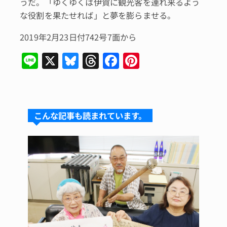
うだ。「ゆくゆくは伊賀に観光客を連れ来るよう
な役割を果たせれば」と夢を膨らませる。
2019年2月23日付742号7面から
Li
X
Bl
T
F
Pi
n
u
hr
a
n
e
e
e
c
te
s
a
e
re
こんな記事も読まれています。
k
d
b
st
y
s
o
o
k