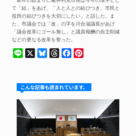
て「結」をあげ、「人と人との結びつき、市民と
役所の結びつきを大切にしたい」と話した。ま
た、市議会では「改」の字を川合滋議長があげ
「議会改革にゴール無し」と議員報酬の自主削減
などの更なる改革を誓った。
Li
X
Bl
T
F
Pi
n
u
hr
a
nt
e
e
e
c
er
s
a
e
e
こんな記事も読まれています。
k
d
b
st
y
s
o
o
k