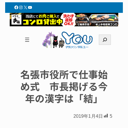
Facebook
Instagram
X
YouTube
検
索
名張市役所で仕事始
め式 市長掲げる今
年の漢字は「結」
2019年1月4日
5