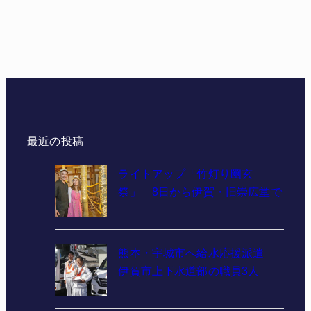
最近の投稿
ライトアップ「竹灯り幽玄
祭」 8日から伊賀・旧崇広堂で
熊本・宇城市へ給水応援派遣
伊賀市上下水道部の職員3人