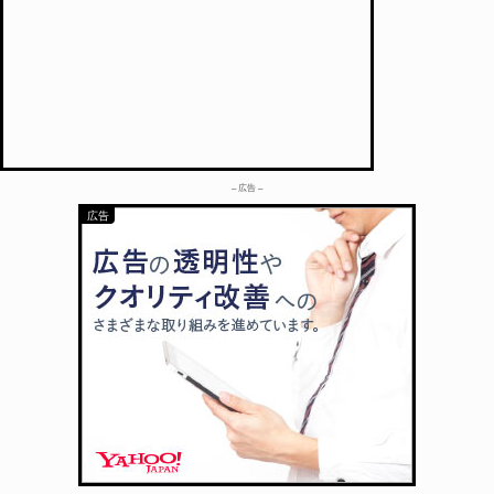
– 広告 –