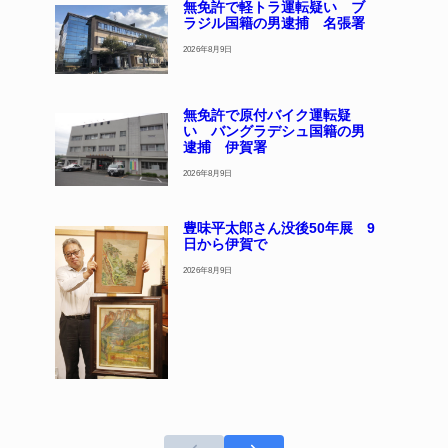
無免許で軽トラ運転疑い ブ
ラジル国籍の男逮捕 名張署
2026年8月9日
無免許で原付バイク運転疑
い バングラデシュ国籍の男
逮捕 伊賀署
2026年8月9日
豊味平太郎さん没後50年展 9
日から伊賀で
2026年8月9日