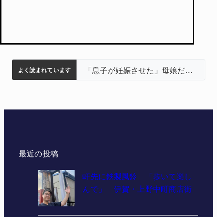
名張市立病院のDMAT、熊本地震の被災地へ 能登以来3回目の派遣
中学校の陶壁モニュメント 地元建設会社がボランティアで清掃 伊賀
特産「白鳳梨」の出荷最盛期 直売所にぎわう 伊賀
名張市水道料金47％値上げへ 答申案、審議会で大筋まとまる
「息子が妊娠させた」母娘だまされ400万円詐欺被害 名張
よく読まれています
最近の投稿
軒先に鉄製風鈴 「歩いて楽し
んで」 伊賀・上野中町商店街