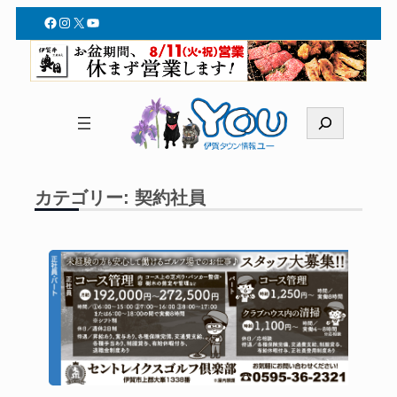
内
Facebook
Instagram
X
YouTube
容
を
ス
キ
検
ッ
索
プ
カテゴリー:
契約社員