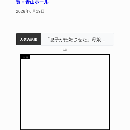
賀・青山ホール
2026年6月19日
人気の記事
名張市立病院のDMAT、熊本地震の被災地へ 能登以来3回目の派遣
中学校の陶壁モニュメント 地元建設会社がボランティアで清掃 伊賀
名張市水道料金47％値上げへ 答申案、審議会で大筋まとまる
「息子が妊娠させた」母娘だまされ400万円詐欺被害 名張
– 広告 –