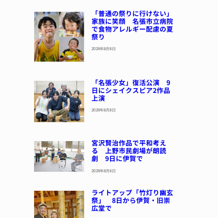
「普通の祭りに行けない」
家族に笑顔 名張市立病院
で食物アレルギー配慮の夏
祭り
2026年8月8日
「名張少女」復活公演 9
日にシェイクスピア2作品
上演
2026年8月8日
宮沢賢治作品で平和考え
る 上野市民劇場が朗読
劇 9日に伊賀で
2026年8月8日
ライトアップ「竹灯り幽玄
祭」 8日から伊賀・旧崇
広堂で