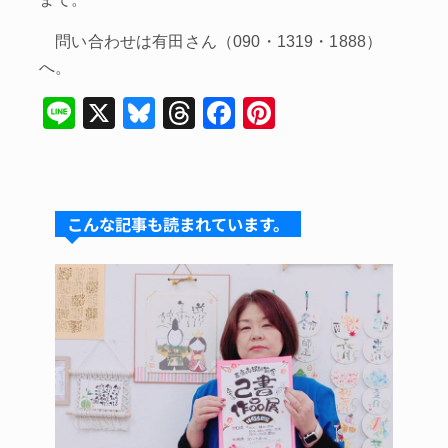
問い合わせは有田さん（090・1319・1888）
へ。
Li
X
Bl
T
F
Pi
n
u
hr
a
nt
e
e
e
c
er
s
a
e
e
こんな記事も読まれています。
k
d
b
st
y
s
o
o
k