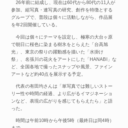
26年前に結成し、現在は60代から80代の11人が
参加。組写真・連写真の研究、創作を特徴とする
グループで、普段は個々に活動しながら、作品展
を年2回開催している。
今回は個々にテーマを設定し、極寒の大台ヶ原
で朝日に桜色に染まる樹氷をとらえた「台高旭
光」、東京の祭りの躍動感を描いた「水掛け
祭」、名張川の花火をアートにした「HANABI」な
ど、全国各地で撮ったスナップや風景、ファイン
アートなど約40点を展示する予定。
代表の有田均さんは「単写真では難しいストー
リー性や時間の経過、より広がるイマジネーショ
ンなど、表現の広がりを感じてもらえたら」と語
った。
時間は午前10時から午後5時（最終日は同4時）
まで。