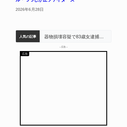
2026年6月28日
名張市立病院のDMAT、熊本地震の被災地へ 能登以来3回目の派遣
「息子が妊娠させた」母娘だまされ400万円詐欺被害 名張
名張市水道料金47％値上げへ 答申案、審議会で大筋まとまる
器物損壊容疑で83歳女逮捕 伊賀署
中学校の陶壁モニュメント 地元建設会社がボランティアで清掃 伊賀
人気の記事
– 広告 –