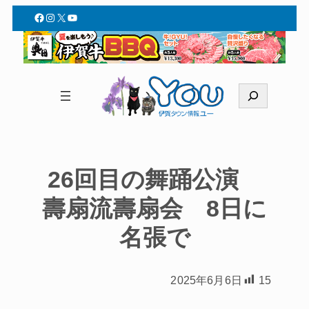
Facebook
Instagram
X
YouTube
検
索
26回目の舞踊公演
壽扇流壽扇会 8日に
名張で
2025年6月6日
15