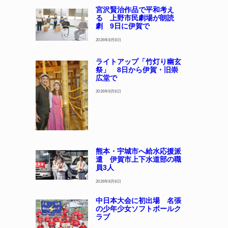
宮沢賢治作品で平和考え
る 上野市民劇場が朗読
劇 9日に伊賀で
2026年8月8日
ライトアップ「竹灯り幽玄
祭」 8日から伊賀・旧崇
広堂で
2026年8月8日
熊本・宇城市へ給水応援派
遣 伊賀市上下水道部の職
員3人
2026年8月8日
中日本大会に初出場 名張
の少年少女ソフトボールク
ラブ