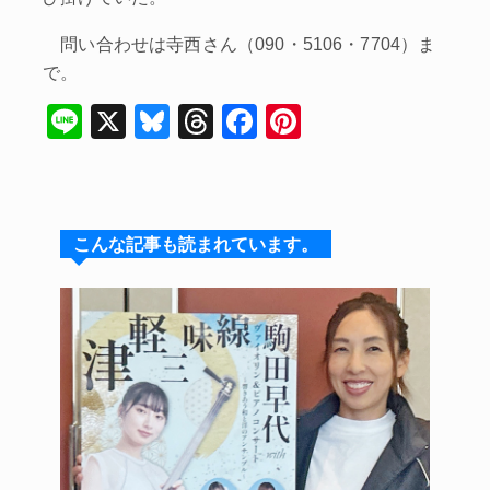
問い合わせは寺西さん（090・5106・7704）ま
で。
Li
X
Bl
T
F
Pi
n
u
hr
a
nt
e
e
e
c
er
s
a
e
e
こんな記事も読まれています。
k
d
b
st
y
s
o
o
k