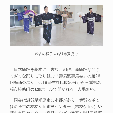
稽古の様子＝名張市夏見で
日本舞踊を基本に、古典、創作、新舞踊などさ
まざまな踊りに取り組む「壽扇流壽扇会」の第26
回舞踊公演が、6月8日午前11時30分から三重県名
張市松崎町のadsホールで開かれる。入場無料。
同会は滋賀県米原市に本部があり、伊賀地域で
は名張市の桔梗が丘市民センター（桔梗が丘6）や
箕曲市民センター（夏見）などで教室を週1回程度