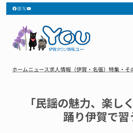
Facebook
Instagram
X
YouTube
ホーム
ニュース
求人情報（伊賀・名張）
特集・そ
「民謡の魅力、楽し
踊り伊賀で習