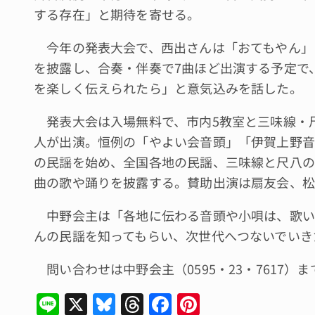
する存在」と期待を寄せる。
今年の発表大会で、西出さんは「おてもやん」
を披露し、合奏・伴奏で7曲ほど出演する予定で
を楽しく伝えられたら」と意気込みを話した。
発表大会は入場無料で、市内5教室と三味線・尺
人が出演。恒例の「やよい会音頭」「伊賀上野音
の民謡を始め、全国各地の民謡、三味線と尺八の
曲の歌や踊りを披露する。賛助出演は扇友会、松
中野会主は「各地に伝わる音頭や小唄は、歌い
んの民謡を知ってもらい、次世代へつないでいき
問い合わせは中野会主（0595・23・7617）ま
Li
X
Bl
T
F
Pi