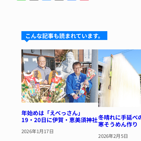
n
u
hr
a
n
e
e
e
c
te
s
a
e
re
k
d
b
st
こんな記事も読まれています。
y
s
o
o
k
年始めは「えべっさん」
冬晴れに手延べ
19・20日に伊賀・恵美須神社
寒そうめん作り
2026年1月17日
2026年2月5日