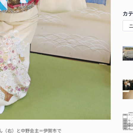
カ
ん（右）と中野会主＝伊賀市で