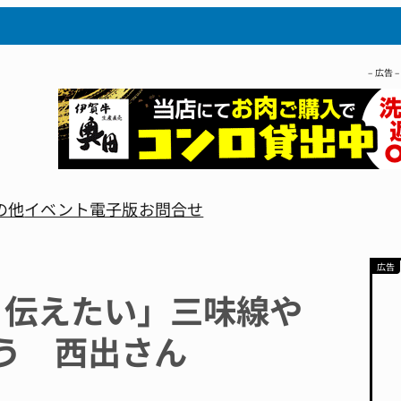
– 広告 –
の他
イベント
電子版
お問合せ
く伝えたい」三味線や
う 西出さん