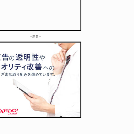
– 広告 –