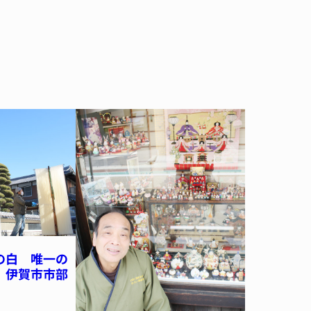
の白 唯一の
 伊賀市市部