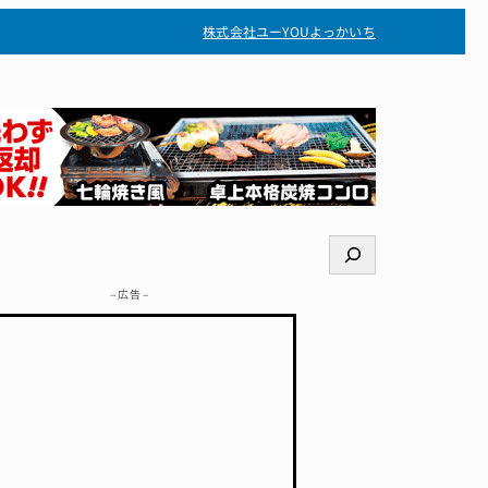
株式会社ユー
YOUよっかいち
検
索
– 広告 –