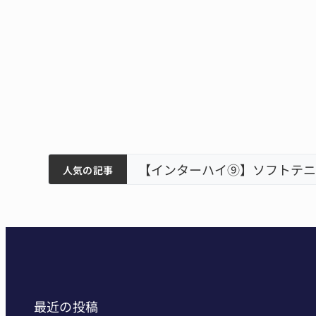
ティアで清掃 伊賀
以来3回目の派遣
狙う 近大高専
リレーで東海中学総体へ 伊賀
人気の記事
最近の投稿