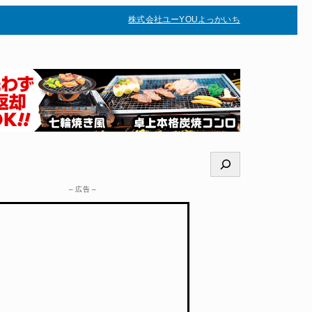
株式会社ユー
YOUよっかいち
–
検
索
– 広告 –