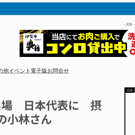
– 広告 
の他
イベント
電子版
お問合せ
出場 日本代表に 摂
の小林さん