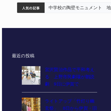
筋まとまる
ティアで清掃 伊賀
名張市立病院のDMAT、熊本
人気の記事
最近の投稿
宮沢賢治作品で平和考え
る 上野市民劇場が朗読
劇 9日に伊賀で
ライトアップ「竹灯り幽
玄祭」 8日から伊賀・旧