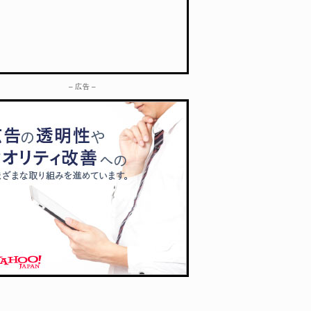
– 広告 –