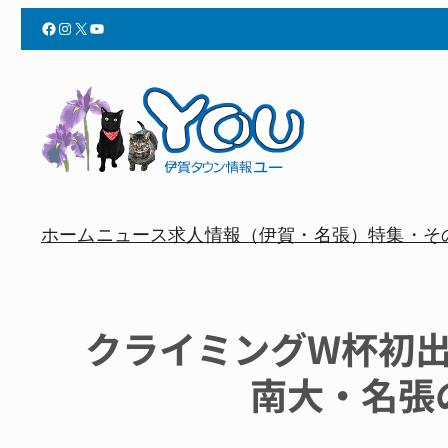
Facebook
Instagram
X
YouTube
ホーム
ニュース
求人情報（伊賀・名張）
特集・そ
クライミングW杯初
南大・名張