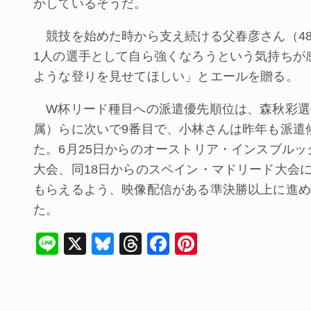
かしているそうだ。
競技を始めた時から支え続ける父春彦さん（4
1人の選手として自ら強くなろうという気持ちが
ような登りを見せてほしい」とエールを贈る。
W杯リード種目への派遣優先順位は、森秋彩選
属）らに次いで9番目で、小林さんは昨年も派遣
た。6月25日からのオーストリア・インスブルッ
大会、同18日からのスペイン・マドリード大会
もらえるよう、映像配信がある準決勝以上に進め
た。
Li
X
Bl
T
F
Pi
n
u
hr
a
nt
e
e
e
c
er
s
a
e
e