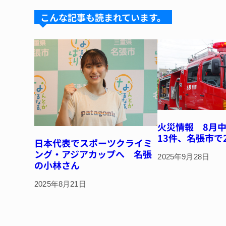
k
d
b
st
こんな記事も読まれています。
y
s
o
o
k
火災情報 8月
13件、名張市で
日本代表でスポーツクライミ
ング・アジアカップへ 名張
2025年9月28日
の小林さん
2025年8月21日