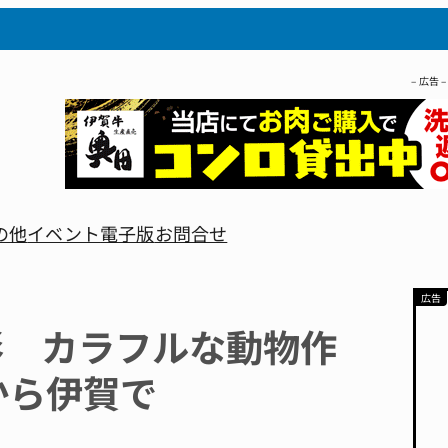
– 広告 –
の他
イベント
電子版
お問合せ
形 カラフルな動物作
から伊賀で