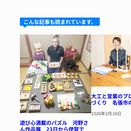
e
e
e
c
te
s
a
e
re
k
d
b
st
こんな記事も読まれています。
y
s
o
o
k
大工と営業のプ
づくり 名張市
2026年2月18日
遊び心満載のパズル 河野さ
ん作品展 23日から伊賀で