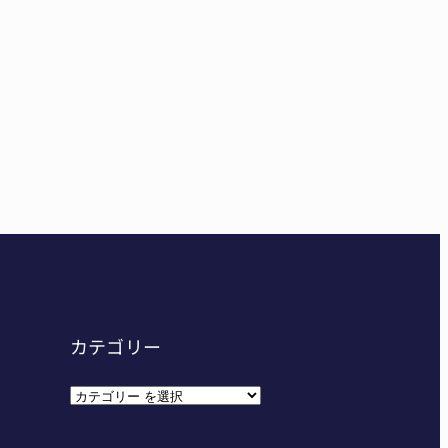
給食センター整備へ実施計画案 14小学校集約の年次計
カテゴリー
カ
テ