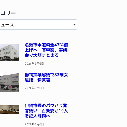
テゴリー
名張市水道料金47％値
上げへ 答申案、審議
会で大筋まとまる
2026年8月6日
器物損壊容疑で83歳女
逮捕 伊賀署
2026年8月6日
伊賀市長のパワハラ発
言疑い 百条委が10人
を証人尋問へ
2026年8月6日