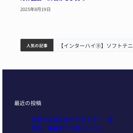
2025年8月19日
ティアで清掃 伊賀
以来3回目の派遣
狙う 近大高専
リレーで東海中学総体へ 伊賀
人気の記事
最近の投稿
名張市水道料金47％値上げへ 答
申案、審議会で大筋まとまる