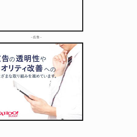
– 広告 –