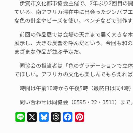
伊賀市文化都市協会主催で、2年ぶり2回目の開
ている。南アフリカ滞在中に出会ったジンバブエ
な色の針金やビーズを使い、ペンチなどで制作す
前回の作品展では会場の天井まで届く大きな木
展示し、大きな反響を呼んだという。今回も和の
まざまな作品が並ぶ予定だ。
同協会の担当者は「色のグラデーションで立体
てほしい。アフリカの文化も楽しんでもらえれば
時間は午前10時から午後5時（最終日は同4時）
問い合わせは同協会（0595・22・0511）まで
Li
X
Bl
T
F
Pi
n
u
hr
a
n