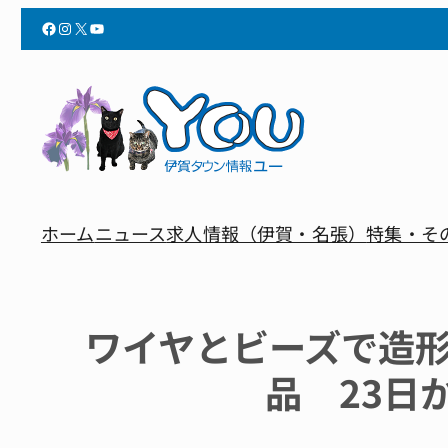
Facebook
Instagram
X
YouTube
ホーム
ニュース
求人情報（伊賀・名張）
特集・そ
ワイヤとビーズで造
品 23日