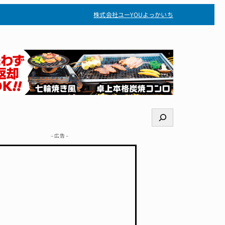
株式会社ユー
YOUよっかいち
検
索
– 広告 –