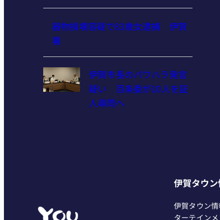
器物損壊容疑で83歳女逮捕 伊賀
署
伊賀市長のパワハラ発言
疑い 百条委が10人を証
人尋問へ
伊賀タウン
伊賀タウン情
ターテインメ