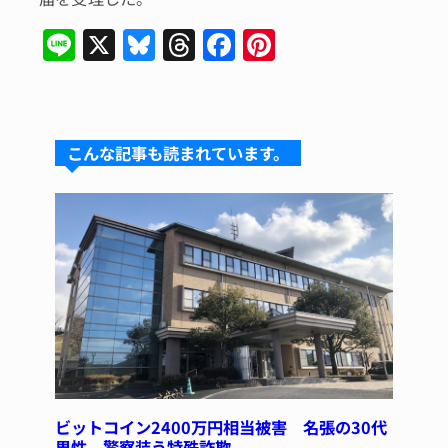
Li
X
Bl
T
F
Pi
n
u
hr
a
n
e
e
e
c
te
s
a
e
re
こんな記事も読まれています。
k
d
b
st
y
s
o
o
k
ビットコイン2400万円相当被害 名張の30代
男性 警察装う特殊詐欺