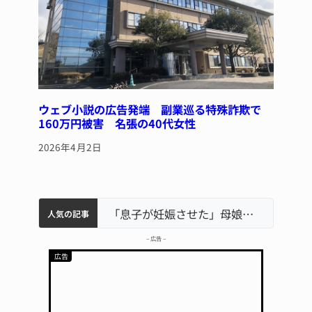
ウェブ小説の広告発端 副業巡る特殊詐欺で
160万円被害 名張の40代女性
2026年4月2日
中学校の陶壁モニュメント 地元建設会社がボランティアで清掃 伊賀
名張市水道料金47％値上げへ 答申案、審議会で大筋まとまる
名張市立病院のDMAT、熊本地震の被災地へ 能登以来3回目の派遣
「息子が妊娠させた」母娘だまされ400万円詐欺被害 名張
人気の記事
– 広告 –