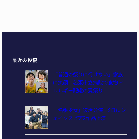
最近の投稿
「普通の祭りに行けない」家族
に笑顔 名張市立病院で食物ア
レルギー配慮の夏祭り
「名張少女」復活公演 9日にシ
ェイクスピア2作品上演