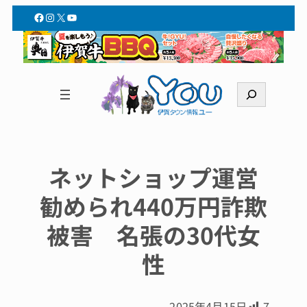
Facebook
Instagram
X
YouTube
検
索
ネットショップ運営
勧められ440万円詐欺
被害 名張の30代女
性
2025年4月15日
7