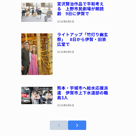
宮沢賢治作品で平和考え
る 上野市民劇場が朗読
劇 9日に伊賀で
2026年8月8日
ライトアップ「竹灯り幽玄
祭」 8日から伊賀・旧崇
広堂で
2026年8月8日
熊本・宇城市へ給水応援派
遣 伊賀市上下水道部の職
員3人
2026年8月8日