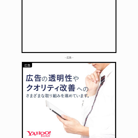
– 広告 –