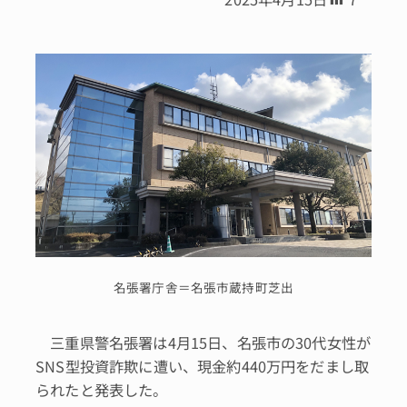
名張署庁舎＝名張市蔵持町芝出
三重県警名張署は4月15日、名張市の30代女性が
SNS型投資詐欺に遭い、現金約440万円をだまし取
られたと発表した。