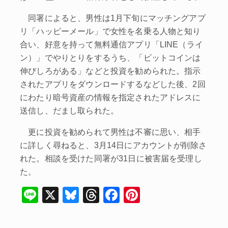
同署によると、男性は1月下旬にマッチングアプ
リ「ハッピーメール」で女性を名乗る人物と知り
合い、好意を持って無料通信アプリ「LINE（ライ
ン）」でやりとりをするうち、「ビットコインは
伸びしろがある」などと投資を勧められた。指示
されたアプリをダウンロードするなどした後、2回
にわたり暗号資産の情報を指定されたアドレスに
送信し、だまし取られた。
更に投資を勧められて男性は不審に思い、相手
に詳しく尋ねると、3月14日にアカウントが削除さ
れた。相談を受けた同署が31日に被害届を受理し
た。
Li
X
Bl
T
F
Pi
n
u
hr
a
nt
e
e
e
c
er