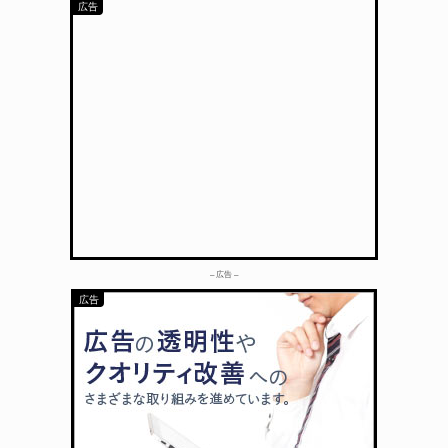
– 広告 –