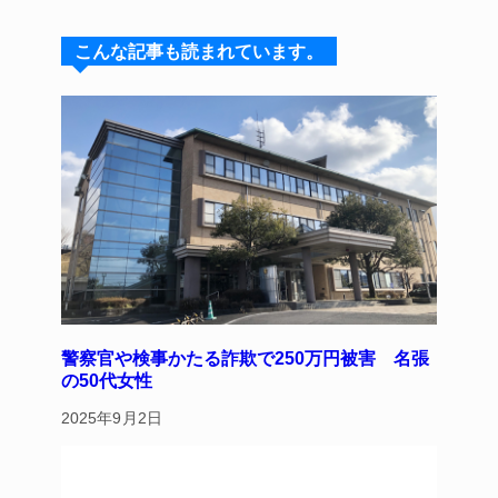
s
a
e
e
こんな記事も読まれています。
k
d
b
st
y
s
o
o
k
警察官や検事かたる詐欺で250万円被害 名張
の50代女性
2025年9月2日