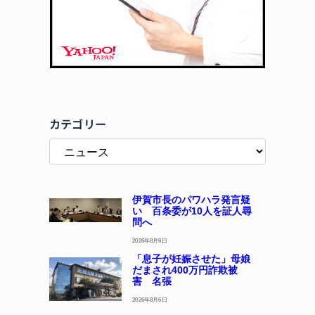
カテゴリー
伊賀市長のパワハラ発言疑
い 百条委が10人を証人尋
問へ
2026年8月6日
「息子が妊娠させた」母娘
だまされ400万円詐欺被
害 名張
2026年8月6日