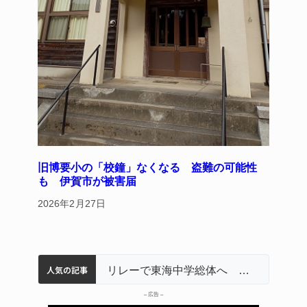
旧博要小の「校鐘」なくなる 盗難の可能性
も 伊賀市が被害届
2026年2月27日
人気の記事
名張市立病院のDMAT、熊本地震の被災地へ 能登以来3回目の派遣
中学校の陶壁モニュメント 地元建設会社がボランティアで清掃 伊賀
【インターハイ⑨】ソフトテニス ミス減らし上位狙う 近大高専
リレーで東海中学総体へ 伊賀・名張
– 広告 –