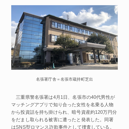
名張署庁舎＝名張市蔵持町芝出
三重県警名張署は4月1日、名張市の40代男性が
マッチングアプリで知り合った女性を名乗る人物
から投資話を持ち掛けられ、暗号資産約120万円分
をだまし取られる被害に遭ったと発表した。同署
はSNS型ロマンス詐欺事件として捜査している。