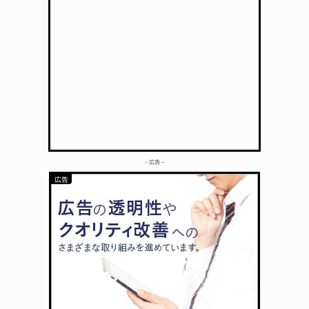
– 広告 –