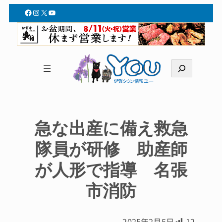
Facebook
Instagram
X
YouTube
検
索
急な出産に備え救急
隊員が研修 助産師
が人形で指導 名張
市消防
2025年2月5日
12