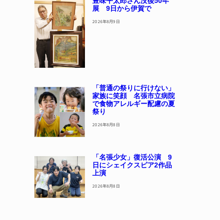
豊味平太郎さん没後50年
展 9日から伊賀で
2026年8月9日
「普通の祭りに行けない」
家族に笑顔 名張市立病院
で食物アレルギー配慮の夏
祭り
2026年8月8日
「名張少女」復活公演 9
日にシェイクスピア2作品
上演
2026年8月8日