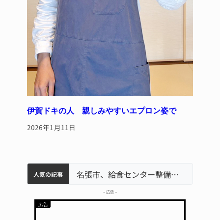
伊賀ドキの人 親しみやすいエプロン姿で
2026年1月11日
中学校の陶壁モニュメント 地元建設会社がボランティアで清掃 伊賀
「息子が妊娠させた」母娘だまされ400万円詐欺被害 名張
名張市水道料金47％値上げへ 答申案、審議会で大筋まとまる
名張市立病院のDMAT、熊本地震の被災地へ 能登以来3回目の派遣
名張市、給食センター整備へ実施計画案 14小学校集約の年次計画も
人気の記事
– 広告 –