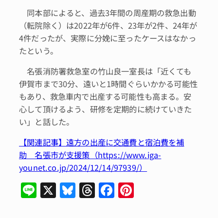
同本部によると、過去3年間の周産期の救急出動
（転院除く）は2022年が6件、23年が2件、24年が
4件だったが、実際に分娩に至ったケースはなかっ
たという。
名張消防署救急室の竹山良一室長は「近くても
伊賀市まで30分、遠いと1時間ぐらいかかる可能性
もあり、救急車内で出産する可能性も高まる。安
心して頂けるよう、研修を定期的に続けていきた
い」と話した。
【関連記事】遠方の出産に交通費と宿泊費を補
助 名張市が支援策（https://www.iga-
younet.co.jp/2024/12/14/97939/）
Li
X
Bl
T
F
Pi
n
u
hr
a
n