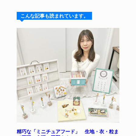
e
e
e
c
te
s
a
e
re
こんな記事も読まれています。
k
d
b
st
y
s
o
o
k
精巧な「ミニチュアフード」 生地・衣・粒ま