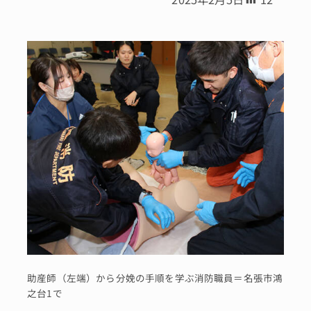
助産師（左端）から分娩の手順を学ぶ消防職員＝名張市鴻
之台1で