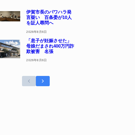
伊賀市長のパワハラ発
言疑い 百条委が10人
を証人尋問へ
2026年8月6日
「息子が妊娠させた」
母娘だまされ400万円詐
欺被害 名張
2026年8月6日