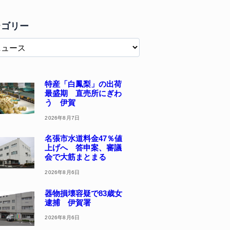
テゴリー
特産「白鳳梨」の出荷
最盛期 直売所にぎわ
う 伊賀
2026年8月7日
名張市水道料金47％値
上げへ 答申案、審議
会で大筋まとまる
2026年8月6日
器物損壊容疑で83歳女
逮捕 伊賀署
2026年8月6日