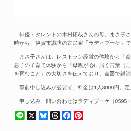
俳優・タレントの木村拓哉さんの母、まさ子さん
時から、伊賀市諏訪の古民家「ラディブーケ」で
まさ子さんは、レストラン経営の体験から「命
息子の子育て体験から「母親が心に届く言葉（こ
を育むこと」の大切さを伝えており、全国で講演
事前申し込みが必要で、料金は1人3000円。定
申し込み、問い合わせはラディブーケ（0595・5
Li
X
Bl
T
F
Pi
n
u
hr
a
nt