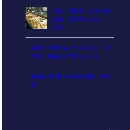
特産「白鳳梨」の出荷最
盛期 直売所にぎわう
伊賀
名張市水道料金47％値上げへ 答
申案、審議会で大筋まとまる
器物損壊容疑で83歳女逮捕 伊賀
署