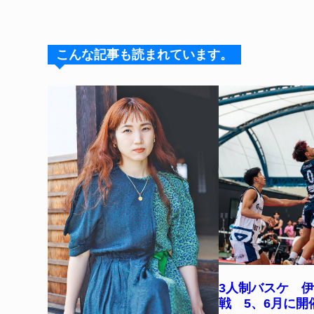
e
e
e
c
er
s
a
e
e
k
d
b
st
こんな記事も読まれています。
y
s
o
o
k
3人制バスケ 
戦 5、6月に開