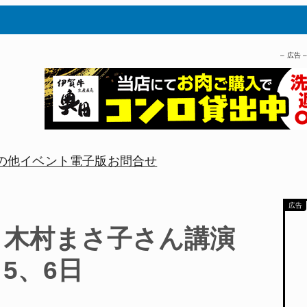
– 広告 
の他
イベント
電子版
お問合せ
 木村まさ子さん講演
月5、6日