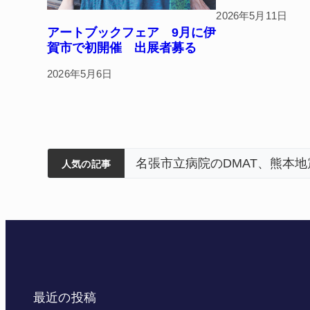
2026年5月11日
アートブックフェア 9月に伊
賀市で初開催 出展者募る
2026年5月6日
筋まとまる
ティアで清掃 伊賀
登以来3回目の派遣
器物損壊容疑で83歳女逮捕
人気の記事
最近の投稿