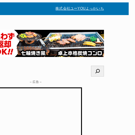
株式会社ユー
YOUよっかいち
–
検
索
– 広告 –