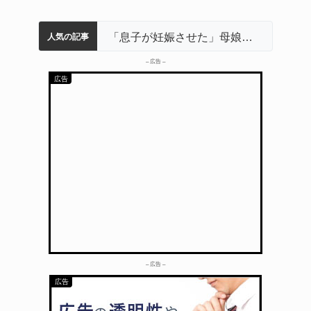
名張市立病院のDMAT、熊本地震の被災地へ 能登以来3回目の派遣
特産「白鳳梨」の出荷最盛期 直売所にぎわう 伊賀
伊賀市の初代市長・今岡睦之さん死去 87歳
名張市水道料金47％値上げへ 答申案、審議会で大筋まとまる
「息子が妊娠させた」母娘だまされ400万円詐欺被害 名張
人気の記事
– 広告 –
– 広告 –