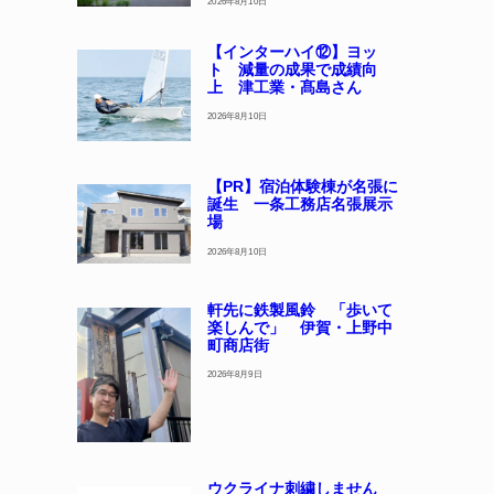
2026年8月10日
【インターハイ⑫】ヨッ
ト 減量の成果で成績向
上 津工業・髙島さん
2026年8月10日
【PR】宿泊体験棟が名張に
誕生 一条工務店名張展示
場
2026年8月10日
軒先に鉄製風鈴 「歩いて
楽しんで」 伊賀・上野中
町商店街
2026年8月9日
ウクライナ刺繍しません