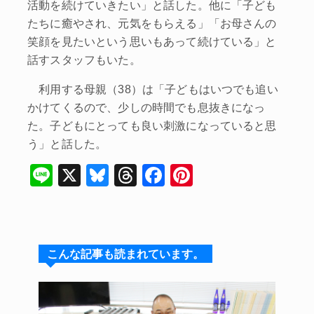
活動を続けていきたい」と話した。他に「子ども
たちに癒やされ、元気をもらえる」「お母さんの
笑顔を見たいという思いもあって続けている」と
話すスタッフもいた。
利用する母親（38）は「子どもはいつでも追い
かけてくるので、少しの時間でも息抜きになっ
た。子どもにとっても良い刺激になっていると思
う」と話した。
Li
X
Bl
T
F
Pi
n
u
hr
a
nt
e
e
e
c
er
s
a
e
e
こんな記事も読まれています。
k
d
b
st
y
s
o
o