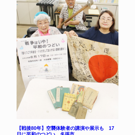
k
【戦後80年】空襲体験者の講演や展示も 17
日に平和のつどい 名張市