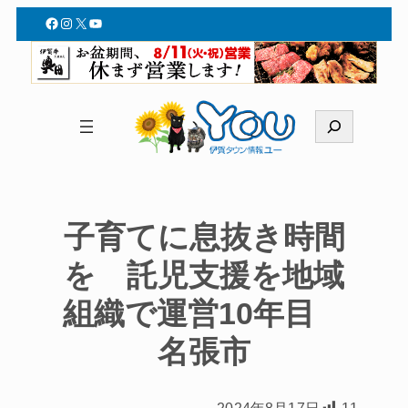
Facebook
Instagram
X
YouTube
検
索
子育てに息抜き時間
を 託児支援を地域
組織で運営10年目
名張市
2024年8月17日
11