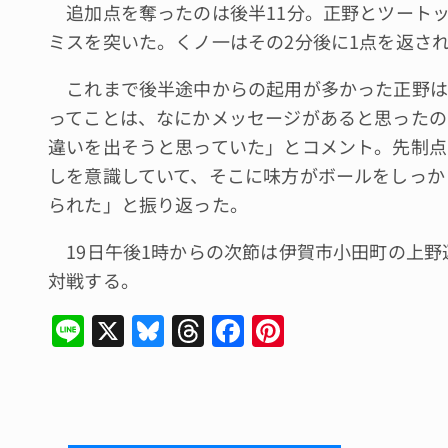
追加点を奪ったのは後半11分。正野とツートッ
ミスを突いた。くノ一はその2分後に1点を返さ
これまで後半途中からの起用が多かった正野は
ってことは、なにかメッセージがあると思ったの
違いを出そうと思っていた」とコメント。先制点
しを意識していて、そこに味方がボールをしっか
られた」と振り返った。
19日午後1時からの次節は伊賀市小田町の上野
対戦する。
Li
X
Bl
T
F
Pi
n
u
hr
a
n
e
e
e
c
te
s
a
e
re