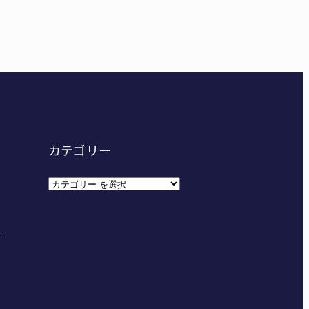
00万円詐欺被害 名張
給食センター整備へ実施計画案 14小学校集約の年次計
カテゴリー
カ
テ
ゴ
リ
ー