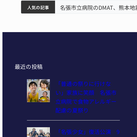
筋まとまる
ティアで清掃 伊賀
張市立病院のDMAT、熊本地震の被災地へ 能登以来3回
人気の記事
最近の投稿
「普通の祭りに行けな
い」家族に笑顔 名張市
立病院で食物アレルギー
配慮の夏祭り
「名張少女」復活公演 9