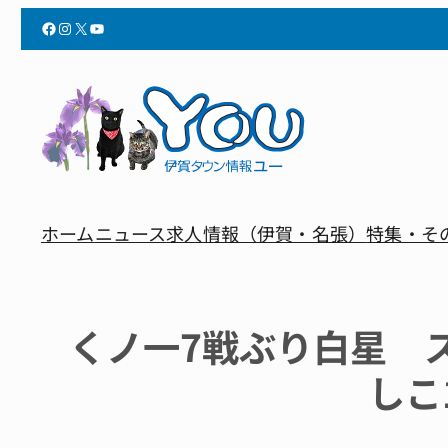
Facebook
Instagram
X
YouTube
ホーム
ニュース
求人情報（伊賀・名張）
特集・そ
くノ一7戦ぶり白星 
しこ