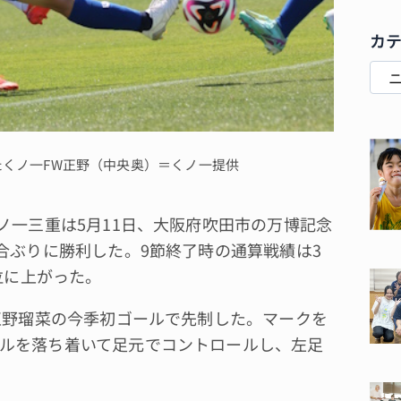
カ
たくノ一FW正野（中央奥）＝くノ一提供
ノ一三重は5月11日、大阪府吹田市の万博記念
合ぶりに勝利した。9節終了時の通算戦績は3
位に上がった。
正野瑠菜の今季初ゴールで先制した。マークを
ルを落ち着いて足元でコントロールし、左足