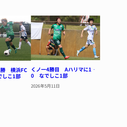
くノ一4勝目 Aハリマに1‐
勝 横浜FC
0 なでしこ1部
でしこ1部
2026年5月11日