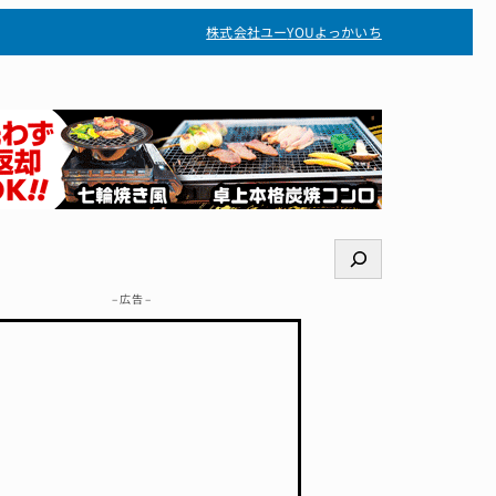
株式会社ユー
YOUよっかいち
検
索
– 広告 –