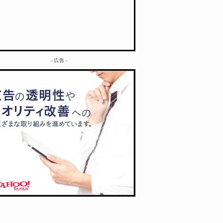
– 広告 –