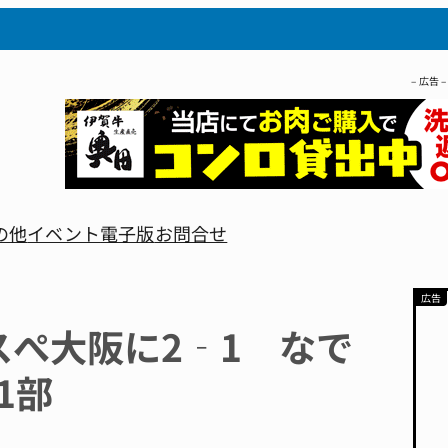
– 広告 –
の他
イベント
電子版
お問合せ
スぺ大阪に2‐1 なで
1部