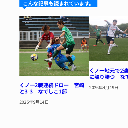
k
d
b
st
こんな記事も読まれています。
y
s
o
o
k
くノ一地元で2連
に競り勝つ な
くノ一2戦連続ドロー 宮崎
2026年4月19日
と3-3 なでしこ1部
2025年9月14日