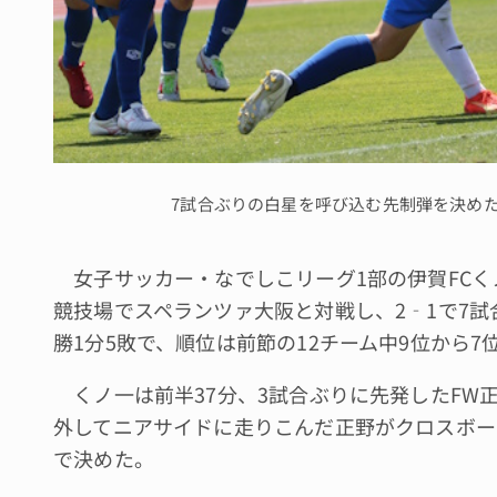
7試合ぶりの白星を呼び込む先制弾を決め
女子サッカー・なでしこリーグ1部の伊賀FCく
競技場でスペランツァ大阪と対戦し、2‐1で7試
勝1分5敗で、順位は前節の12チーム中9位から7
くノ一は前半37分、3試合ぶりに先発したFW
外してニアサイドに走りこんだ正野がクロスボー
で決めた。