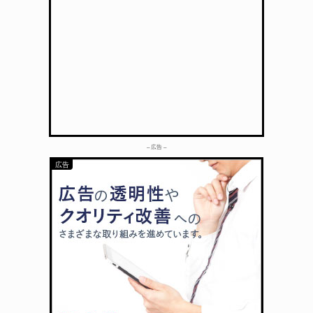
– 広告 –