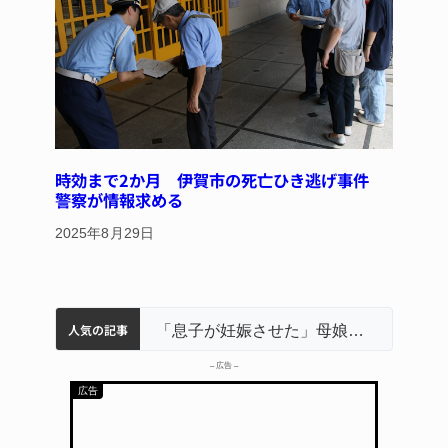
時効まで2か月 伊賀市の死亡ひき逃げ事件
警察が情報求める
2025年8月29日
人気の記事
名張市立病院のDMAT、熊本地震の被災地へ 能登以来3回目の派遣
中学校の陶壁モニュメント 地元建設会社がボランティアで清掃 伊賀
名張市水道料金47％値上げへ 答申案、審議会で大筋まとまる
器物損壊容疑で83歳女逮捕 伊賀署
「息子が妊娠させた」母娘だまされ400万円詐欺被害 名張
– 広告 –