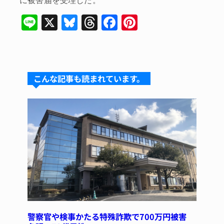
Li
X
Bl
T
F
Pi
n
u
hr
a
nt
e
e
e
c
er
s
a
e
e
こんな記事も読まれています。
k
d
b
st
y
s
o
o
k
警察官や検事かたる特殊詐欺で700万円被害