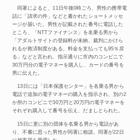
同署によると、11日午後0時ごろ、男性の携帯電
話に「請求の件」などと書かれたショートメッセ
ージが届いた。男性が記載された番号に電話した
ところ、「NTTファイナンス」を名乗る男から
「アダルトサイトの登録料が未納。裁判にかけら
れるが救済制度がある。料金を支払っても95％戻
る」などと言われ、指示通りに市内のコンビニで
30万円分の電子マネーを購入し、カードの番号を
男に伝えた。
13日には「日本保護センター」を名乗る男から
電話で追加の電子マネーの購入を指示され、別の2
か所のコンビニで30万円と20万円の電子マネーを
それぞれ購入して番号を伝え、だましとられた。
15日に更に別の団体を名乗る男から電話があ
り、不審に思った男性が同署に相談。同署が22日
に被害届を受理した。