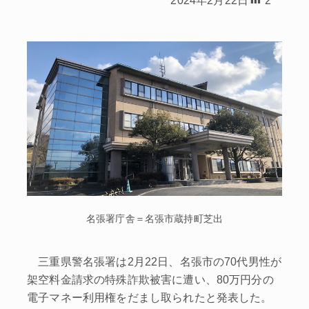
名張署庁舎＝名張市蔵持町芝出
三重県警名張署は2月22日、名張市の70代男性が
架空料金請求の特殊詐欺被害に遭い、80万円分の
電子マネー利用権をだまし取られたと発表した。