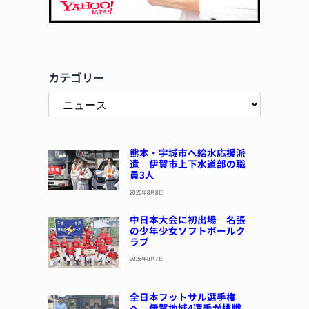
カテゴリー
熊本・宇城市へ給水応援派
遣 伊賀市上下水道部の職
員3人
2026年8月8日
中日本大会に初出場 名張
の少年少女ソフトボールク
ラブ
2026年8月7日
全日本フットサル選手権
へ 伊賀地域4選手が挑戦