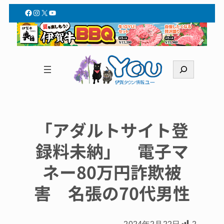
Facebook
Instagram
X
YouTube
検
索
「アダルトサイト登
録料未納」 電子マ
ネー80万円詐欺被
害 名張の70代男性
2024年2月22日
2