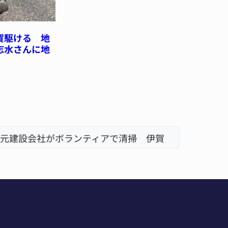
賀駆ける 地
志水さんに地
地震の被災地へ 能登以来3回目の派遣
「息子が