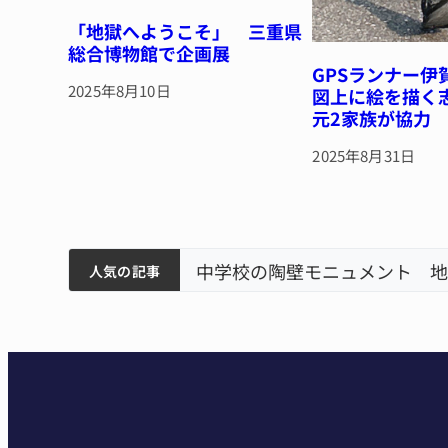
「地獄へようこそ」 三重県
総合博物館で企画展
GPSランナー伊
2025年8月10日
図上に絵を描く
元2家族が協力
2025年8月31日
筋まとまる
ティアで清掃 伊賀
名張市立病院のDMAT、熊本
人気の記事