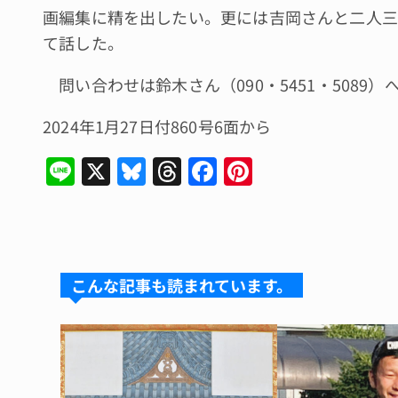
画編集に精を出したい。更には吉岡さんと二人三
て話した。
問い合わせは鈴木さん（090・5451・5089）
2024年1月27日付860号6面から
Li
X
Bl
T
F
Pi
n
u
hr
a
n
e
e
e
c
te
s
a
e
re
k
d
b
st
こんな記事も読まれています。
y
s
o
o
k