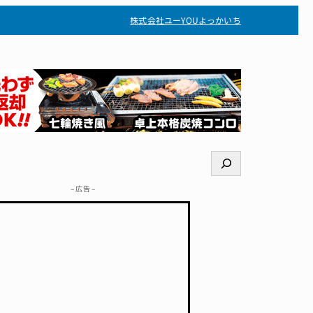
株式会社ユー
YOUよっかいち
検
索
– 広告 –