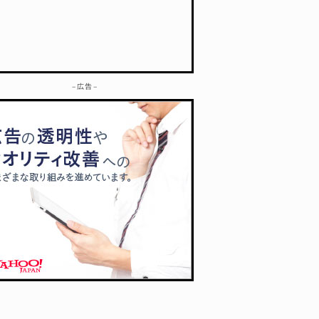
– 広告 –