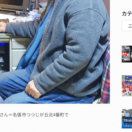
カ
さん＝名張市つつじが丘北4番町で