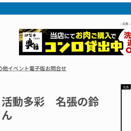
– 広告 –
の他
イベント
電子版
お問合せ
 活動多彩 名張の鈴
さん