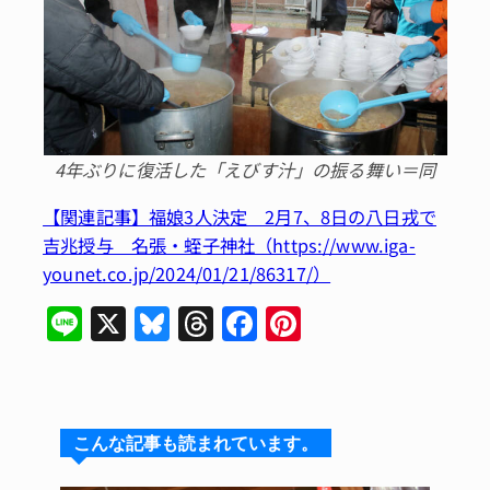
4年ぶりに復活した「えびす汁」の振る舞い＝同
【関連記事】福娘3人決定 2月7、8日の八日戎で
吉兆授与 名張・蛭子神社（https://www.iga-
younet.co.jp/2024/01/21/86317/）
Li
X
Bl
T
F
Pi
n
u
hr
a
n
e
e
e
c
te
s
a
e
re
こんな記事も読まれています。
k
d
b
st