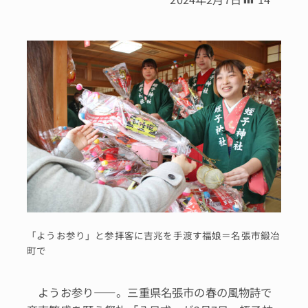
「ようお参り」と参拝客に吉兆を手渡す福娘＝名張市鍛冶
町で
ようお参り――。三重県名張市の春の風物詩で