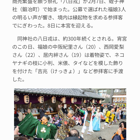
商売繁盛を願う祭礼「八日戎」が2月7日、蛭子神
社（鍛冶町）で始まった。公募で選ばれた福娘3人
の明るい声が響き、境内は縁起物を求める参拝客
でにぎわった。8日に本宮を迎える。
同神社の八日戎は、約300年続くとされる。宵宮
のこの日、福娘の中阪紀里さん（20）、西岡愛梨
さん（22）、居内絆さん（19）は着物姿で、ネコ
ヤナギの枝に小判、米俵、タイなどを模した飾り
を付けた「吉兆（けっきょ）」など参拝客に手渡
した。