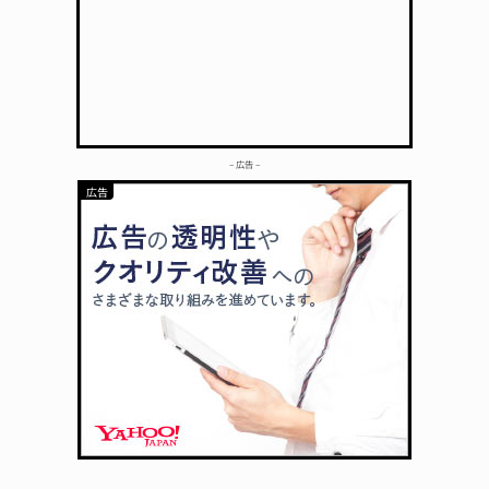
– 広告 –