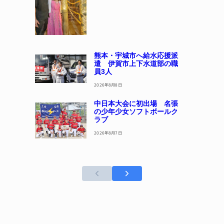
熊本・宇城市へ給水応援派
遣 伊賀市上下水道部の職
員3人
2026年8月8日
中日本大会に初出場 名張
の少年少女ソフトボールク
ラブ
2026年8月7日