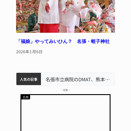
「福娘」やってみいひん？ 名張・蛭子神社
2026年1月6日
中学校の陶壁モニュメント 地元建設会社がボランティアで清掃 伊賀
名張市水道料金47％値上げへ 答申案、審議会で大筋まとまる
器物損壊容疑で83歳女逮捕 伊賀署
名張市立病院のDMAT、熊本地震の被災地へ 能登以来3回目の派遣
人気の記事
– 広告 –