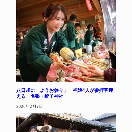
y
s
o
o
k
八日戎に「ようお参り」 福娘4人が参拝客迎
える 名張・蛭子神社
2026年2月7日