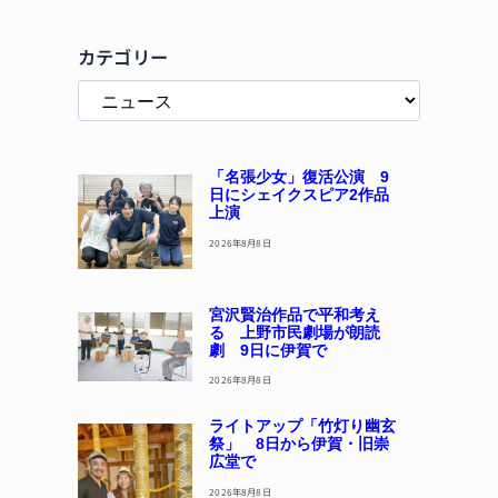
カテゴリー
「名張少女」復活公演 9
日にシェイクスピア2作品
上演
2026年8月8日
宮沢賢治作品で平和考え
る 上野市民劇場が朗読
劇 9日に伊賀で
2026年8月8日
ライトアップ「竹灯り幽玄
祭」 8日から伊賀・旧崇
広堂で
2026年8月8日