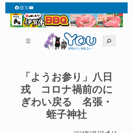
Facebook
Instagram
X
YouTube
検
索
「ようお参り」八日
戎 コロナ禍前のに
ぎわい戻る 名張・
蛭子神社
2024年2月7日
14