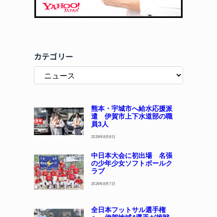
カテゴリー
熊本・宇城市へ給水応援派
遣 伊賀市上下水道部の職
員3人
2026年8月8日
中日本大会に初出場 名張
の少年少女ソフトボールク
ラブ
2026年8月7日
全日本フットサル選手権