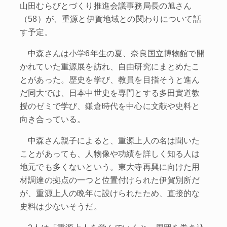
山田むらびとづくり推進会議事務局長の旭さん
（58）が、重源と伊賀地域との関わりについて話
す予定。
中森さんは小学6年生の夏、奈良国立博物館で開
かれていた重源展を訪れ、自由研究にまとめたこ
とがあった。歴史を学び、教員を目指そうと進ん
だ同大では、日本中世史を専門とする多田實道教
授のゼミで学び、鎌倉時代を中心に文献や史料と
向き合っている。
中森さん親子によると、重源上人の名は聞いた
ことがあっても、人物像や功績を詳しく知る人は
地元でも多くないという。東大寺再興に向けた用
材調達の拠点の一つと位置付けられた伊賀別所だ
が、重源上人の晩年に設けられたため、直接的な
史料は少ないそうだ。