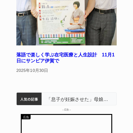
落語で楽しく学ぶ在宅医療と人生設計 11月1
日にサンピア伊賀で
2025年10月30日
人気の記事
名張市立病院のDMAT、熊本地震の被災地へ 能登以来3回目の派遣
中学校の陶壁モニュメント 地元建設会社がボランティアで清掃 伊賀
名張市水道料金47％値上げへ 答申案、審議会で大筋まとまる
器物損壊容疑で83歳女逮捕 伊賀署
「息子が妊娠させた」母娘だまされ400万円詐欺被害 名張
– 広告 –