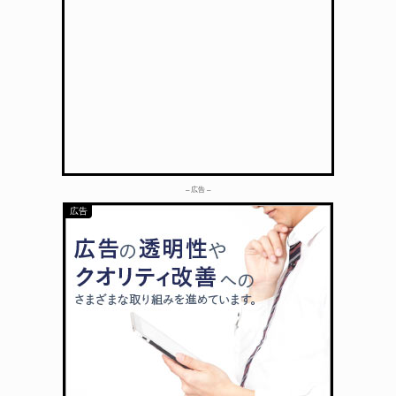
– 広告 –