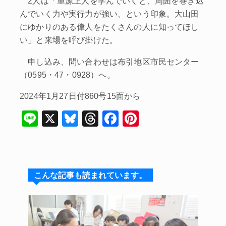
2人は「重源上人を学んでいくと、周囲を巻き込
んでいく力や実行力が強い、という印象。大山田
にゆかりのある偉人をたくさんの人に知ってほし
い」と来場を呼び掛けた。
申し込み、問い合わせは布引地区市民センター
（0595・47・0928）へ。
2024年1月27日付860号15面から
Li
X
Bl
T
F
Pi
n
u
hr
a
nt
e
e
e
c
er
s
a
e
e
こんな記事も読まれています。
k
d
b
st
y
s
o
o