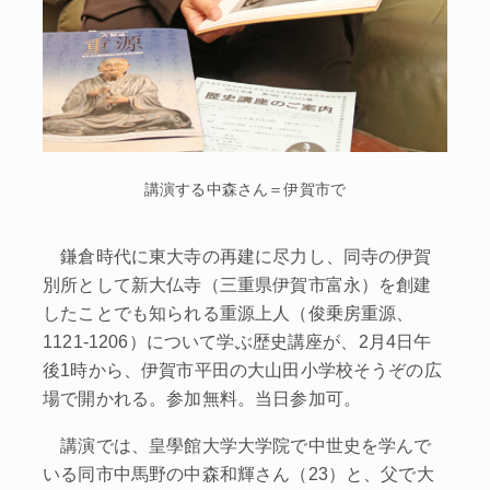
講演する中森さん＝伊賀市で
鎌倉時代に東大寺の再建に尽力し、同寺の伊賀
別所として新大仏寺（三重県伊賀市富永）を創建
したことでも知られる重源上人（俊乗房重源、
1121‐1206）について学ぶ歴史講座が、2月4日午
後1時から、伊賀市平田の大山田小学校そうぞの広
場で開かれる。参加無料。当日参加可。
講演では、皇學館大学大学院で中世史を学んで
いる同市中馬野の中森和輝さん（23）と、父で大