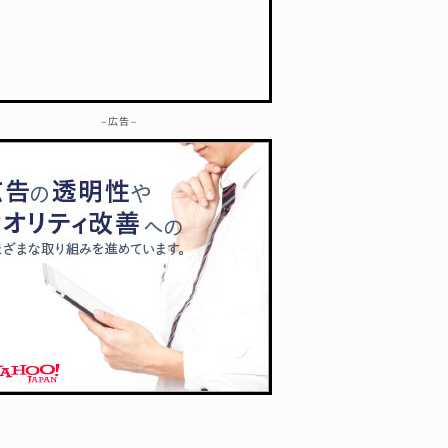
– 広告 –