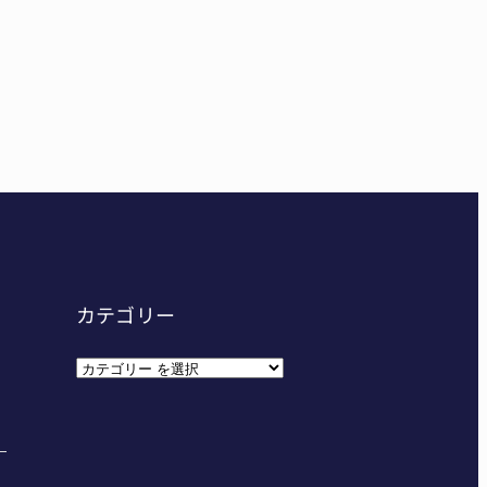
給食センター整備へ実施計画案 14小学校集約の年次計
カテゴリー
カ
テ
ゴ
リ