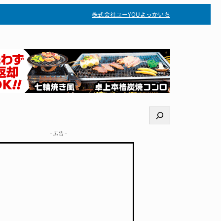
株式会社ユー
YOUよっかいち
検
索
– 広告 –