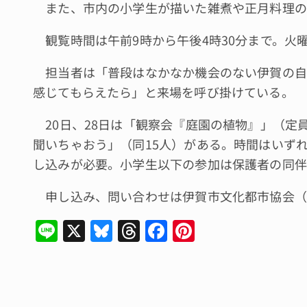
また、市内の小学生が描いた雑煮や正月料理の
観覧時間は午前9時から午後4時30分まで。火
担当者は「普段はなかなか機会のない伊賀の自
感じてもらえたら」と来場を呼び掛けている。
20日、28日は「観察会『庭園の植物』」（定員
聞いちゃおう」（同15人）がある。時間はいず
し込みが必要。小学生以下の参加は保護者の同伴
申し込み、問い合わせは伊賀市文化都市協会（059
Li
X
Bl
T
F
Pi
n
u
hr
a
n
e
e
e
c
te
s
a
e
re