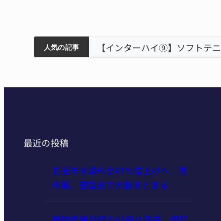
ティアで清掃 伊賀
以来3回目の派遣
狙う 近大高専
リレーで東海中学総体へ 伊賀
人気の記事
最近の投稿
名張市水道料金47％値上げへ 答
申案、審議会で大筋まとまる
器物損壊容疑で83歳女逮捕 伊賀