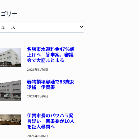
テゴリー
名張市水道料金47％値
上げへ 答申案、審議
会で大筋まとまる
2026年8月6日
器物損壊容疑で83歳女
逮捕 伊賀署
2026年8月6日
伊賀市長のパワハラ発
言疑い 百条委が10人
を証人尋問へ
2026年8月6日