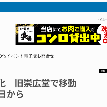
– 広告 –
の他
イベント
電子版
お問合せ
化 旧崇広堂で移動
9日から