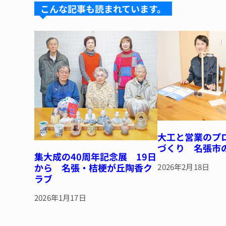
k
d
b
st
こんな記事も読まれています。
y
s
o
o
k
大工と営業のプ
づくり 名張市
集大成の40周年記念展 19日
から 名張・桔梗が丘陶香ク
2026年2月18日
ラブ
2026年1月17日