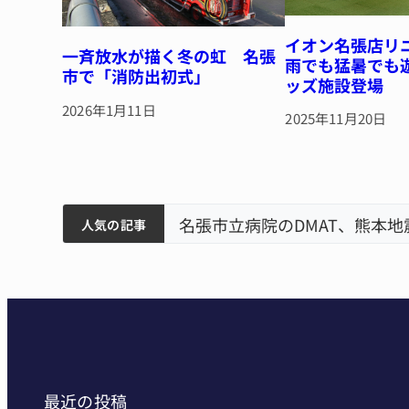
イオン名張店
一斉放水が描く冬の虹 名張
雨でも猛暑でも
市で「消防出初式」
ッズ施設登場
2026年1月11日
2025年11月20日
筋まとまる
ティアで清掃 伊賀
名張市立病院のDMAT、熊本
人気の記事
最近の投稿