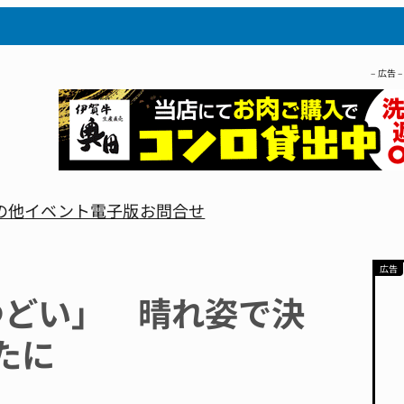
– 広告 –
の他
イベント
電子版
お問合せ
つどい」 晴れ姿で決
たに