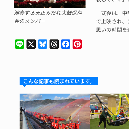
演奏する天正みだれ太鼓保存
式後は、中学
会のメンバー
で上映され、
思いの時間を
Li
X
Bl
T
F
Pi
n
u
hr
a
n
e
e
e
c
te
s
a
e
re
k
d
b
st
こんな記事も読まれています。
y
s
o
o
k