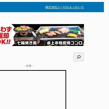
株式会社ユー
YOUよっかいち
検
索
– 広告 –