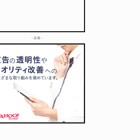
– 広告 –