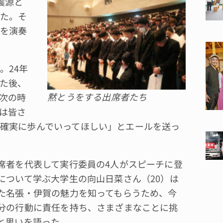
震源と
た。そ
を演奏
。24年
た後、
黙とうをする出席者たち
次の時
は皆さ
確実に歩んでいってほしい」とエールを送っ
者を代表して実行委員の4人がスピーチに登
について学ぶ大学生の向山日菜さん（20）は
た名張・伊賀の魅力を知ってもらうため、今
分の行動に責任を持ち、さまざまなことに挑
と思いを語った。