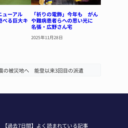
リニューアル
「祈りの電飾」今年も がん
遊べる巨大キ
や難病患者らへの思い光に
名張・広野さん宅
2025年11月28日
地震の被災地へ 能登以来3回目の派遣
「息子が
名張市、
【過去7日間】よく読まれている記事