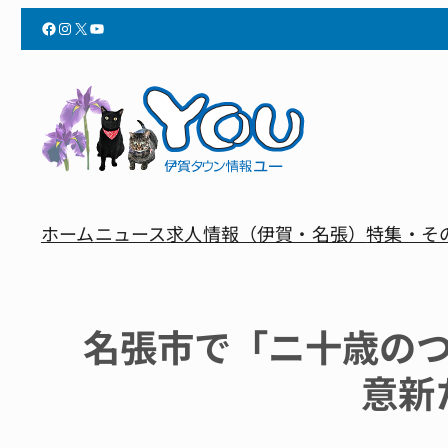
Facebook
Instagram
X
YouTube
ホーム
ニュース
求人情報（伊賀・名張）
特集・そ
名張市で「ニ十歳の
意新