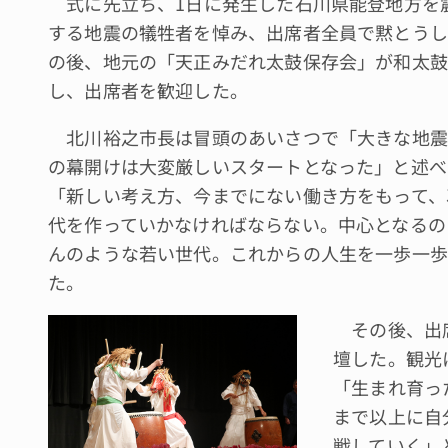
式に先立ち、1日に発生した石川県能登地方を
する地震の犠牲者を悼み、出席者全員で黙とうし
の後、地元の「天正みだれ太鼓保存会」が和太鼓
し、出席者を歓迎した。
北川裕之市長は冒頭のあいさつで「大きな地震
の幕開けは大変厳しいスタートとなった」と述べ
「新しい考え方、今までにない働き方をもって、
代を作っていかなければならない。中心となるの
んのような若い世代。これからの人生を一歩一歩
た。
その後、出席
壇した。観光
「生まれ育っ
まで以上に自
戦していく」