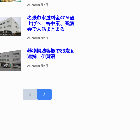
2026年8月7日
名張市水道料金47％値
上げへ 答申案、審議
会で大筋まとまる
2026年8月6日
器物損壊容疑で83歳女
逮捕 伊賀署
2026年8月6日