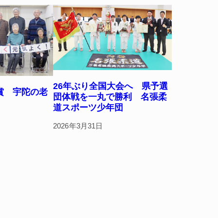
26年ぶり全国大会へ 県予選
賞 宇陀の老
団体戦を一丸で勝利 名張柔
道スポーツ少年団
2026年3月31日