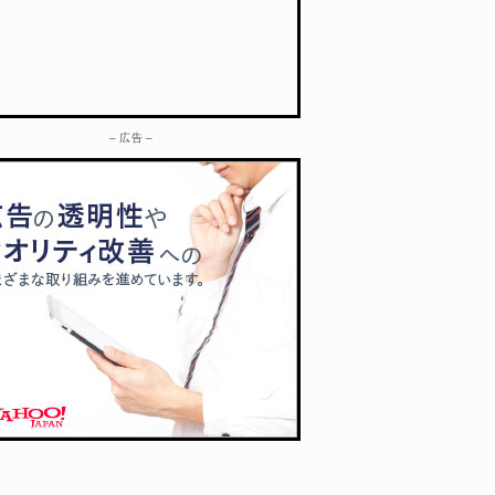
– 広告 –