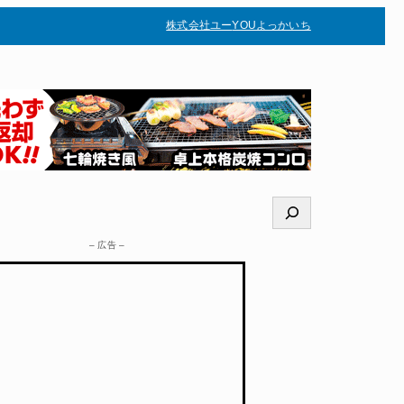
株式会社ユー
YOUよっかいち
–
検
索
– 広告 –