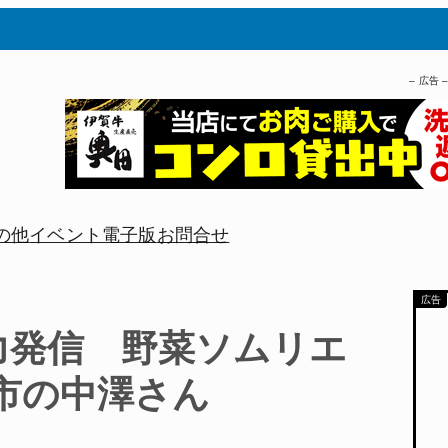
– 広告 
の他
イベント
電子版
お問合せ
力発信 野菜ソムリエ
市の中澤さん