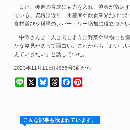
また、後進の育成にも力を入れ、協会が指定す
ている。資格は近年、生産者や飲食業界だけでな
食材選びや料理のレパートリー増加に役立つとい
中澤さんは「人と同じように野菜や果物にも個
たな発見があって面白い。これからも『おいしい
えていきたい」と話していた。
2023年11月11日付855号3面から
Li
X
Bl
T
F
Pi
n
u
hr
a
nt
e
e
e
c
er
s
a
e
e
k
d
b
st
こんな記事も読まれています。
y
s
o