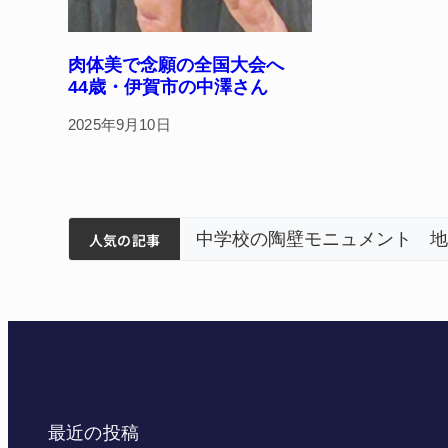
肉体美で念願の全国大会へ
44歳・伊賀市の中澤さん
2025年9月10日
筋まとまる
ランティアで清掃 伊賀
名張市立病院のDMAT、熊
人気の記事
最近の投稿