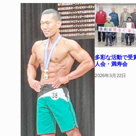
o
k
多彩な活動で受
人会・満寿会
2026年3月22日