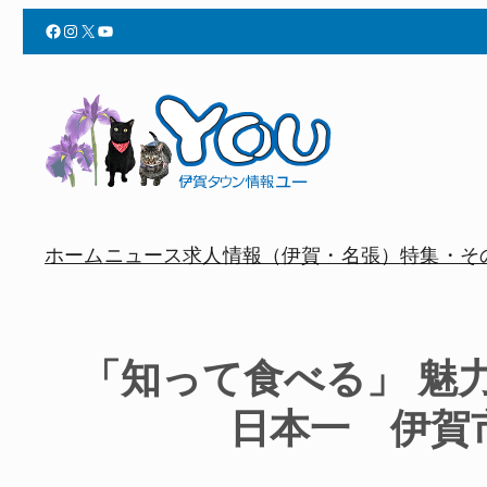
Facebook
Instagram
X
YouTube
ホーム
ニュース
求人情報（伊賀・名張）
特集・そ
「知って食べる」 魅
日本一 伊賀