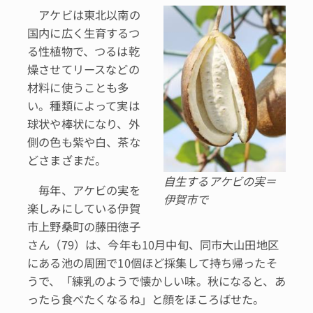
アケビは東北以南の
国内に広く生育するつ
る性植物で、つるは乾
燥させてリースなどの
材料に使うことも多
い。種類によって実は
球状や棒状になり、外
側の色も紫や白、茶な
どさまざまだ。
自生するアケビの実＝
毎年、アケビの実を
伊賀市で
楽しみにしている伊賀
市上野桑町の藤田徳子
さん（79）は、今年も10月中旬、同市大山田地区
にある池の周囲で10個ほど採集して持ち帰ったそ
うで、「練乳のようで懐かしい味。秋になると、あ
ったら食べたくなるね」と顔をほころばせた。