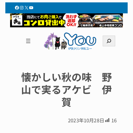
Facebook
Instagram
X
YouTube
検
索
懐かしい秋の味 野
山で実るアケビ 伊
賀
2023年10月28日
16