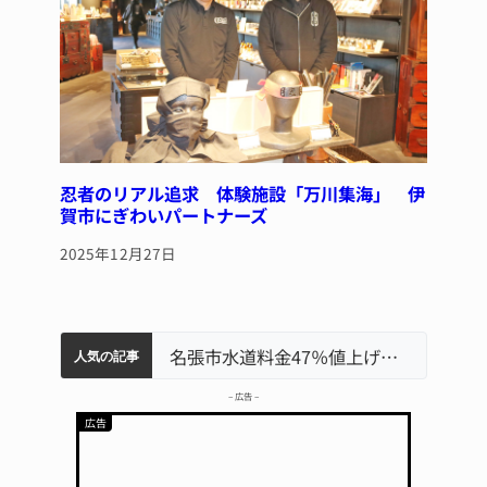
忍者のリアル追求 体験施設「万川集海」 伊
賀市にぎわいパートナーズ
2025年12月27日
中学校の陶壁モニュメント 地元建設会社がボランティアで清掃 伊賀
「息子が妊娠させた」母娘だまされ400万円詐欺被害 名張
名張市、給食センター整備へ実施計画案 14小学校集約の年次計画も
名張市立病院のDMAT、熊本地震の被災地へ 能登以来3回目の派遣
名張市水道料金47％値上げへ 答申案、審議会で大筋まとまる
人気の記事
– 広告 –