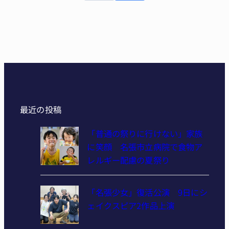
最近の投稿
「普通の祭りに行けない」家族
に笑顔 名張市立病院で食物ア
レルギー配慮の夏祭り
「名張少女」復活公演 9日にシ
ェイクスピア2作品上演