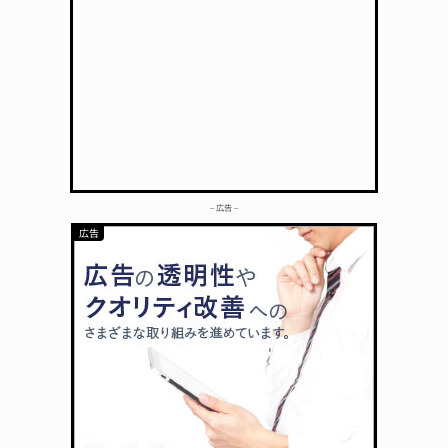
– 広告 –