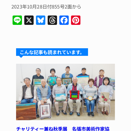
2023年10月28日付855号2面から
Li
X
Bl
T
F
Pi
n
u
hr
a
n
e
e
e
c
te
s
a
e
re
こんな記事も読まれています。
k
d
b
st
y
s
o
o
k
チャリティー兼ね秋季展 名張市美術作家協