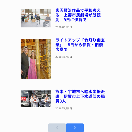
宮沢賢治作品で平和考え
る 上野市民劇場が朗読
劇 9日に伊賀で
2026年8月8日
ライトアップ「竹灯り幽玄
祭」 8日から伊賀・旧崇
広堂で
2026年8月8日
熊本・宇城市へ給水応援派
遣 伊賀市上下水道部の職
員3人
2026年8月8日