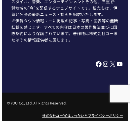
スタイル、音楽、エンターテインメントその他、三重 伊
賀地域の"今"を配信するウェブサイトです。私たちは、伊
賀と名張の最新ニュース・動画を配信いたします。
※伊賀タウン情報ユーに掲載の記事・写真・図表等の無断
転載を禁じます。すべての内容は日本の著作権法並びに国
際条約により保護されています。著作権は株式会社ユーま
たはその情報提供者に属します。
Facebook
Instagram
X
YouTube
© YOU Co., Ltd. All Rights Reserved.
株式会社ユー
YOUよっかいち
プライバシーポリシー
株式会社ユー 〒518-0729 三重県名張市南町834-1 Tel： 0595-62-