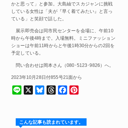
かと思って」と参加。大島紬でスカジャンに挑戦
している女性は「夫が『早く着てみたい』と言っ
ている」と笑顔で話した。
展示即売会は同市民センターを会場に、午前10
時から午後4時まで。入場無料。ミニファッション
ショーは午前11時からと午後1時30分からの2回を
予定している。
問い合わせは岡本さん（080･5123･9826）へ。
2023年10月28日付855号21面から
Li
X
Bl
T
F
Pi
n
u
hr
a
nt
e
e
e
c
er
s
a
e
e
こんな記事も読まれています。
k
d
b
st