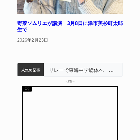
野菜ソムリエが講演 3月8日に津市美杉町太郎
生で
2026年2月23日
人気の記事
名張市立病院のDMAT、熊本地震の被災地へ 能登以来3回目の派遣
中学校の陶壁モニュメント 地元建設会社がボランティアで清掃 伊賀
【インターハイ⑨】ソフトテニス ミス減らし上位狙う 近大高専
リレーで東海中学総体へ 伊賀・名張
– 広告 –