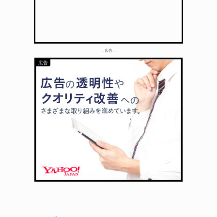
– 広告 –