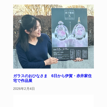
y
s
o
o
k
ガラスのおひなさま 6日から伊賀・赤井家住
宅で作品展
2026年2月4日