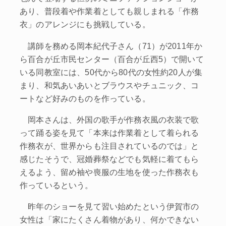
あり、普段着や作業着としても親しまれる「作務
衣」のアレンジにも挑戦している。
講師を務める岡本紀代子さん（71）が2011年か
ら百合が丘市民センター（百合が丘西5）で開いて
いる同教室には、50代から80代の女性約20人が集
まり、和気あいあいとブラウスやチュニック、コ
ートなど好みのものを作っている。
岡本さんは、外国の歌手が作務衣風の衣装で歌
って踊る姿を見て「本来は作業着として着られる
作務衣が、世界からも注目されているのでは」と
感じたそうで、冠婚葬祭などでも気軽に着てもら
えるよう、留め袖や喪服の生地を使った作務衣も
作っているという。
昨年のショーを見て習い始めたという伊賀市の
女性は「家にたくさん着物があり、何かできない