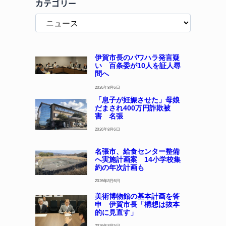
カテゴリー
伊賀市長のパワハラ発言疑
い 百条委が10人を証人尋
問へ
2026年8月6日
「息子が妊娠させた」母娘
だまされ400万円詐欺被
害 名張
2026年8月6日
名張市、給食センター整備
へ実施計画案 14小学校集
約の年次計画も
2026年8月6日
美術博物館の基本計画を答
申 伊賀市長「構想は抜本
的に見直す」
2026年8月5日