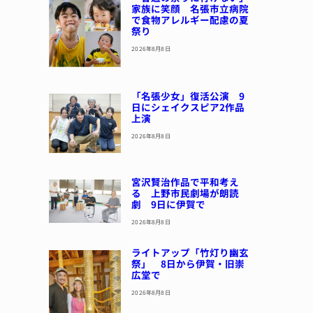
家族に笑顔 名張市立病院
で食物アレルギー配慮の夏
祭り
2026年8月8日
「名張少女」復活公演 9
日にシェイクスピア2作品
上演
2026年8月8日
宮沢賢治作品で平和考え
る 上野市民劇場が朗読
劇 9日に伊賀で
2026年8月8日
ライトアップ「竹灯り幽玄
祭」 8日から伊賀・旧崇
広堂で
2026年8月8日