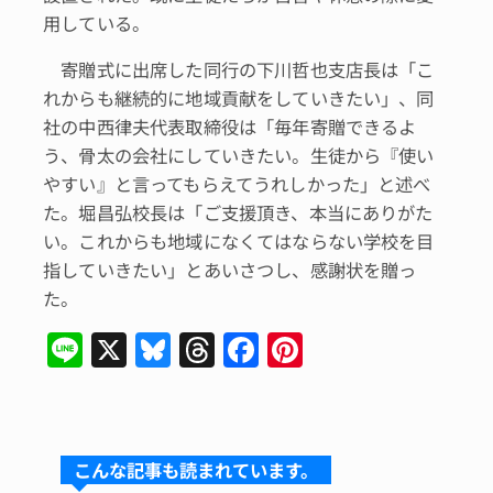
用している。
寄贈式に出席した同行の下川哲也支店長は「こ
れからも継続的に地域貢献をしていきたい」、同
社の中西律夫代表取締役は「毎年寄贈できるよ
う、骨太の会社にしていきたい。生徒から『使い
やすい』と言ってもらえてうれしかった」と述べ
た。堀昌弘校長は「ご支援頂き、本当にありがた
い。これからも地域になくてはならない学校を目
指していきたい」とあいさつし、感謝状を贈っ
た。
Li
X
Bl
T
F
Pi
n
u
hr
a
n
e
e
e
c
te
s
a
e
re
こんな記事も読まれています。
k
d
b
st