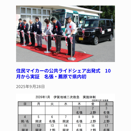
y
s
o
o
k
住民マイカーの公共ライドシェア出発式 10
月から実証 名張・薦原で県内初
2025年9月28日