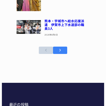
熊本・宇城市へ給水応援派
遣 伊賀市上下水道部の職
員3人
2026年8月8日
最近の投稿