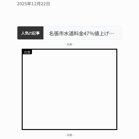
2025年12月22日
中学校の陶壁モニュメント 地元建設会社がボランティアで清掃 伊賀
「息子が妊娠させた」母娘だまされ400万円詐欺被害 名張
器物損壊容疑で83歳女逮捕 伊賀署
名張市立病院のDMAT、熊本地震の被災地へ 能登以来3回目の派遣
名張市水道料金47％値上げへ 答申案、審議会で大筋まとまる
人気の記事
– 広告 –
– 広告 –