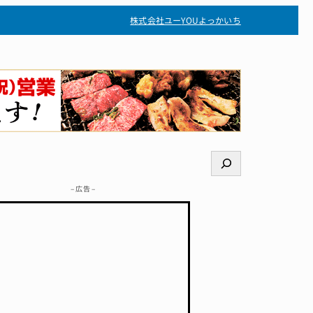
株式会社ユー
YOUよっかいち
検
索
– 広告 –