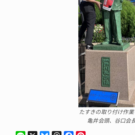
たすきの取り付け作業
亀井会頭、谷口会