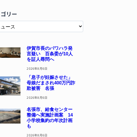
テゴリー
伊賀市長のパワハラ発
言疑い 百条委が10人
を証人尋問へ
2026年8月6日
「息子が妊娠させた」
母娘だまされ400万円詐
欺被害 名張
2026年8月6日
名張市、給食センター
整備へ実施計画案 14
小学校集約の年次計画
も
2026年8月6日