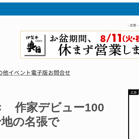
– 広告 –
の他
イベント
電子版
お問合せ
 作家デビュー100
身地の名張で