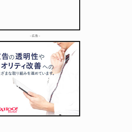
– 広告 –