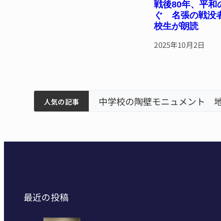
戦後80年、平和
ぐ 名張の戦没
校生が朗読
2025年10月2日
以来3回目の派遣
狙う 近大高専
【インターハイ⑪】女子ホッケー 悲願の初出場、個性生かす 名張青峰
中学校の陶壁モニュメント 地
人気の記事
最近の投稿