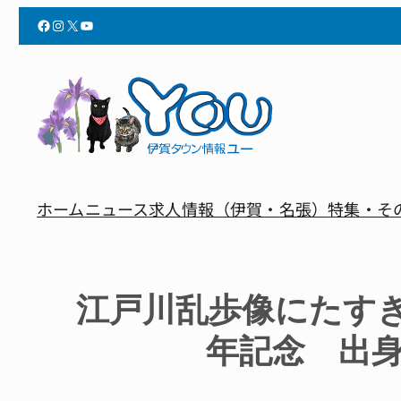
Facebook
Instagram
X
YouTube
ホーム
ニュース
求人情報（伊賀・名張）
特集・そ
江戸川乱歩像にたすき
年記念 出