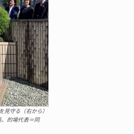
を見守る（右から）
長、的場代表＝同