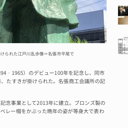
掛けられた江戸川乱歩像＝名張市平尾で
‐1965）のデビュー100年を記念し、同市
0日、たすきが掛けられた。名張商工会議所の記
記念事業として2013年に建立。ブロンズ製の
。ベレー帽をかぶった晩年の姿が等身大で表わ