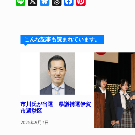
Li
X
Bl
T
F
Pi
n
u
hr
a
n
e
e
e
c
te
s
a
e
re
k
d
b
st
こんな記事も読まれています。
y
s
o
o
k
市川氏が当選 県議補選伊賀
市選挙区
2025年9月7日