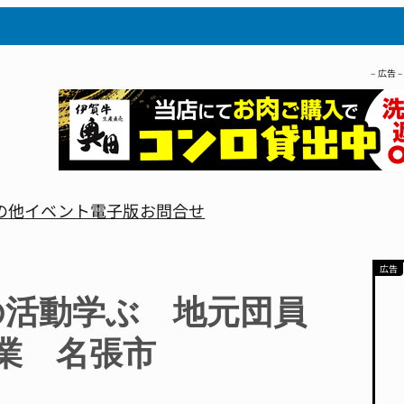
– 広告 –
の他
イベント
電子版
お問合せ
の活動学ぶ 地元団員
業 名張市