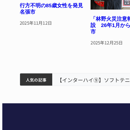
行方不明の85歳女性を発見
名張市
「林野火災注意
2025年11月12日
設 26年1月か
市
2025年12月25日
ティアで清掃 伊賀
以来3回目の派遣
【インターハイ⑨】ソフトテニ
人気の記事