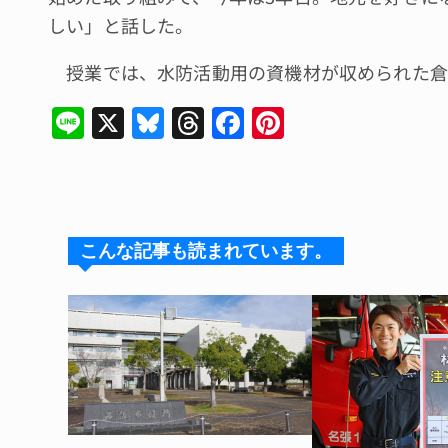
しい」と話した。
授業では、水防活動用の資機材が収められた倉
Li
X
Bl
T
F
Pi
n
u
hr
a
n
e
e
e
c
te
s
a
e
re
k
d
b
st
こんな記事も読まれています。
y
s
o
o
k