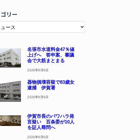
テゴリー
名張市水道料金47％値
上げへ 答申案、審議
会で大筋まとまる
2026年8月6日
器物損壊容疑で83歳女
逮捕 伊賀署
2026年8月6日
伊賀市長のパワハラ発
言疑い 百条委が10人
を証人尋問へ
2026年8月6日