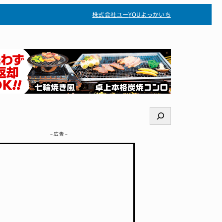
株式会社ユー
YOUよっかいち
検
索
– 広告 –