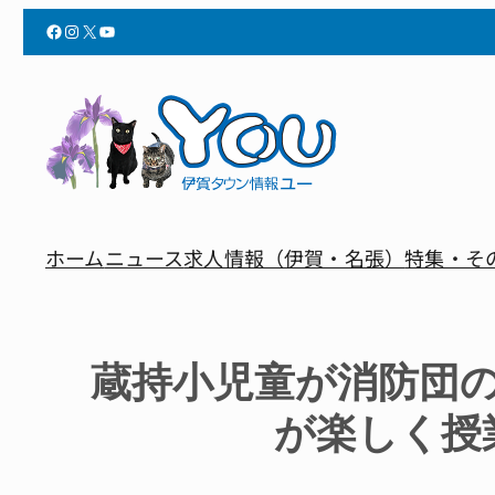
Facebook
Instagram
X
YouTube
ホーム
ニュース
求人情報（伊賀・名張）
特集・そ
蔵持小児童が消防団
が楽しく授