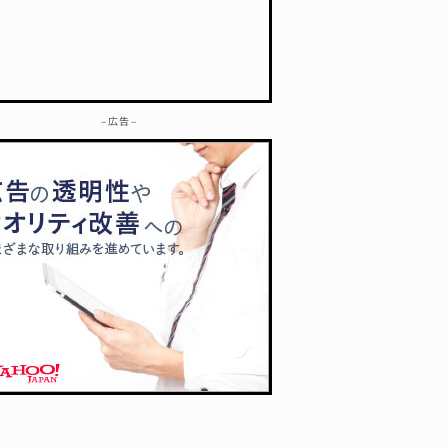
– 広告 –