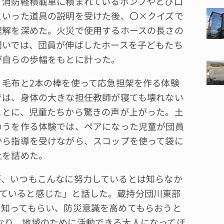
消防軽積載車に積まれているポンプやとび口
といった道具の説明を受けた後、〇×クイズで
理解を深めた。火災で使用するホースの長さの
問いでは、団員が伸ばしたホースを子どもたち
が自らの歩幅をもとに計った。
毛布と2本の棒を使って応急担架を作る体験
では、身体の大きな担任教師が寝ても壊れない
ことに、児童たちから驚きの声が上がった。土
のうを作る体験では、ペアになった児童が団員
から指導を受けながら、スコップを使って袋に
土を詰めた。
が、いつもこんなに努力しているとは知らなか
ていると感じた」と話した。蔵持分団川東部
を知ってもらい、防災意識を高めてもらおうと
なり、地域のために活動できる大人になってほ