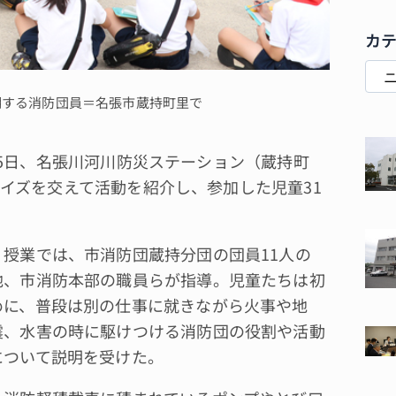
カ
明する消防団員＝名張市蔵持町里で
5日、名張川河川防災ステーション（蔵持町
イズを交えて活動を紹介し、参加した児童31
授業では、市消防団蔵持分団の団員11人の
他、市消防本部の職員らが指導。児童たちは初
めに、普段は別の仕事に就きながら火事や地
震、水害の時に駆けつける消防団の役割や活動
について説明を受けた。