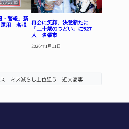
報・警報」新
再会に笑顔、決意新たに
ら運用 名張
「二十歳のつどい」に527
人 名張市
2026年1月11日
ス ミス減らし上位狙う 近大高専
リレーで
名張市、