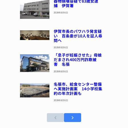
器物損壊容疑で83歳女逮
捕 伊賀署
2026年8月6日
伊賀市長のパワハラ発言疑
い 百条委が10人を証人尋
問へ
2026年8月6日
「息子が妊娠させた」母娘
だまされ400万円詐欺被
害 名張
2026年8月6日
名張市、給食センター整備
へ実施計画案 14小学校集
約の年次計画も
2026年8月6日