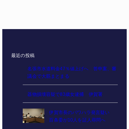
最近の投稿
名張市水道料金47％値上げへ 答申案、審
議会で大筋まとまる
器物損壊容疑で83歳女逮捕 伊賀署
伊賀市長のパワハラ発言疑い
百条委が10人を証人尋問へ