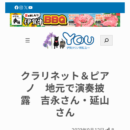
Facebook
Instagram
X
YouTube
検
索
クラリネット＆ピア
ノ 地元で演奏披
露 吉永さん・延山
さん
2023年9月12日
8