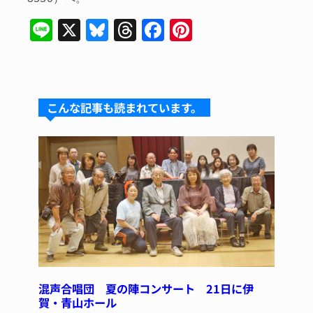
Li
X
Bl
T
F
Pi
n
u
hr
a
nt
e
e
e
c
er
s
a
e
e
こんな記事も読まれています。
k
d
b
st
y
s
o
o
k
混声合唱団 夏の陣コンサート 21日に伊
賀・青山ホール