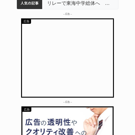
人気の記事
名張市立病院のDMAT、熊本地震の被災地へ 能登以来3回目の派遣
中学校の陶壁モニュメント 地元建設会社がボランティアで清掃 伊賀
【インターハイ⑨】ソフトテニス ミス減らし上位狙う 近大高専
リレーで東海中学総体へ 伊賀・名張
– 広告 –
– 広告 –