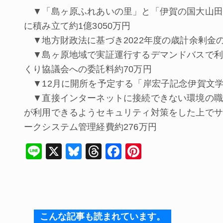
▼「島ヶ原ふれあいの里」と「伊賀の国大山田
に積み立て約1億3050万円
▼地方財政法に基づき2022年度の歳計余剰金の
▼島ヶ原地域で実証運行するデマンドバスで利
くり協議会への委託料約70万円
▼12月に開所を予定する「岸宏子記念伊賀文学
▼直接インターネットに接続できない環境の職員
が利用できるようセキュリティ対策をした上でサ
ークシステム管理経費約276万円
Li
X
Bl
T
F
Pi
n
u
hr
a
nt
e
e
e
c
er
s
a
e
e
k
d
b
st
こんな記事も読まれています。