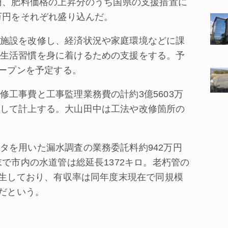
万円、肥料価格の上昇分のうち国県の支援措置に
万円をそれぞれ盛り込んだ。
施設を改修し、経済状況や家庭環境などに課
生活習慣を身に着けるための支援をする。予
オープンを予定する。
工事費と工事監理業務費の計約3億5603万
して計上する。大山田中は工法や改修箇所の
を用いた漏水調査の業務委託料約942万円
末で市内の水道管は総延長1372キロ。老朽管の
発生しており、有収率は同年度末現在で同規模
％だという。