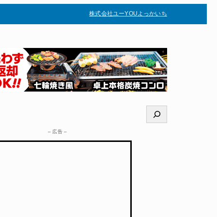
株式会社ユー
YOUよっかいち
–
検
索
– 広告 –