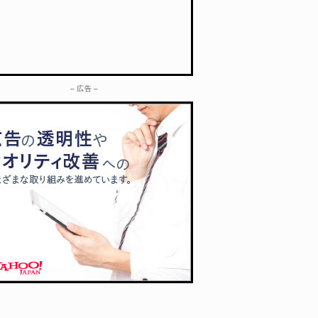
– 広告 –