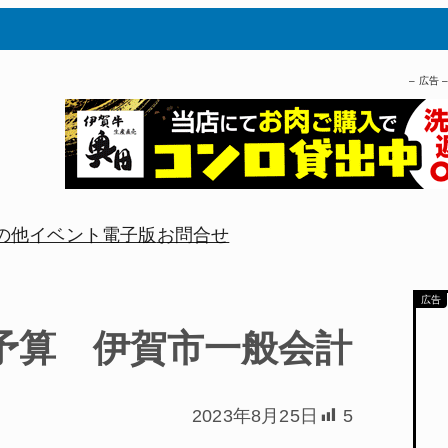
– 広告 
の他
イベント
電子版
お問合せ
正予算 伊賀市一般会計
2023年8月25日
5