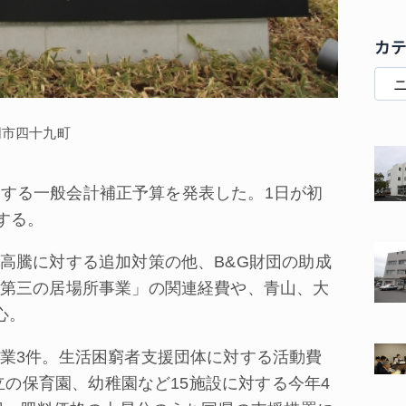
カ
同市四十九町
増額する一般会計補正予算を発表した。1日が初
する。
高騰に対する追加対策の他、B&G財団の助成
第三の居場所事業」の関連経費や、青山、大
心。
業3件。生活困窮者支援団体に対する活動費
立の保育園、幼稚園など15施設に対する今年4