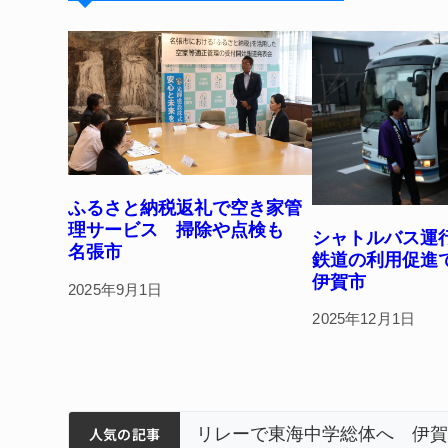
y
s
o
o
k
ふるさと納税返礼で空き家管
理サービス 掃除や点検も
シャトルバス運
名張市
鉄道の利用促
伊賀市
2025年9月1日
2025年12月1日
ティアで清掃 伊賀
以来3回目の派遣
狙う 近大高専
リレーで東海中学総体へ 伊賀
人気の記事