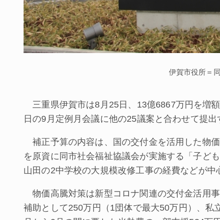
伊賀市役所＝
三重県伊賀市は8月25日、13億6867万円を
日の9月定例月会議に他の25議案と合わせて提出
補正予算の内容は、国の交付金を活用した物価
を原資に同市社会福祉協議会が実施する「子ども
山田の2中学校の大規模改修工事の経費などが中
物価高騰対策は新型コロナ関連の交付金活用事
補助として250万円（1団体で最大50万円）、私