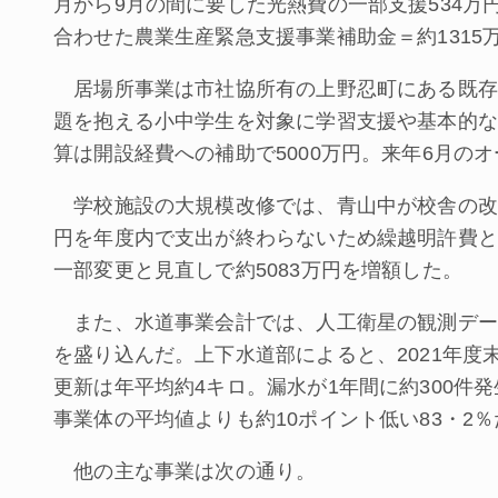
月から9月の間に要した光熱費の一部支援534
合わせた農業生産緊急支援事業補助金＝約1315
居場所事業は市社協所有の上野忍町にある既存
題を抱える小中学生を対象に学習支援や基本的な
算は開設経費への補助で5000万円。来年6月の
学校施設の大規模改修では、青山中が校舎の改修
円を年度内で支出が終わらないため繰越明許費と
一部変更と見直しで約5083万円を増額した。
また、水道事業会計では、人工衛星の観測データ
を盛り込んだ。上下水道部によると、2021年度
更新は年平均約4キロ。漏水が1年間に約300件
事業体の平均値よりも約10ポイント低い83・2
他の主な事業は次の通り。