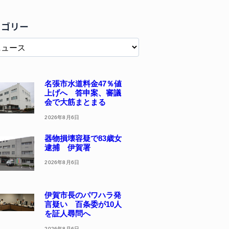
テゴリー
名張市水道料金47％値
上げへ 答申案、審議
会で大筋まとまる
2026年8月6日
器物損壊容疑で83歳女
逮捕 伊賀署
2026年8月6日
伊賀市長のパワハラ発
言疑い 百条委が10人
を証人尋問へ
2026年8月6日