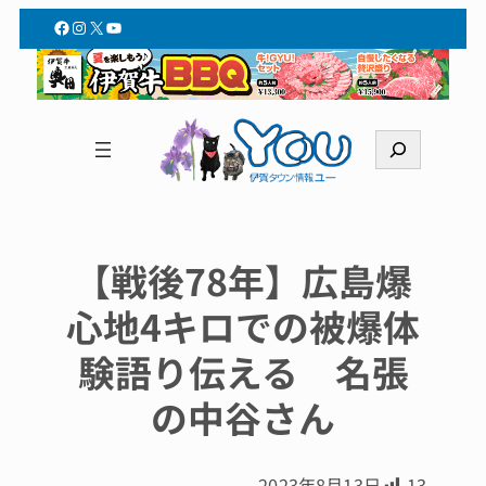
Facebook
Instagram
X
YouTube
検
索
【戦後78年】広島爆
心地4キロでの被爆体
験語り伝える 名張
の中谷さん
2023年8月13日
13