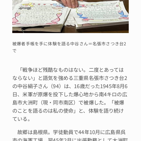
被爆者手帳を手に体験を語る中谷さん＝名張市さつき台2
で
「戦争ほど残酷なものはない。二度とあっては
ならない」と語気を強める三重県名張市さつき台2
の中谷絹子さん（94）は、16歳だった1945年8月6
日、米軍が原爆を投下した爆心地から南4キロの広
島市大洲町（現・同市南区）で被爆した。「被爆
のことを語るのは私の使命」と、体験を語り続け
ている。
故郷は島根県。学徒動員で44年10月に広島県呉
市の海軍工場、翌45年2月に出張勤務として大洲町