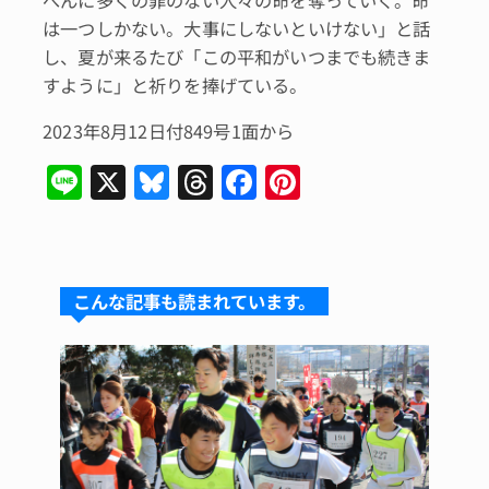
は一つしかない。大事にしないといけない」と話
し、夏が来るたび「この平和がいつまでも続きま
すように」と祈りを捧げている。
2023年8月12日付849号1面から
Li
X
Bl
T
F
Pi
n
u
hr
a
n
e
e
e
c
te
s
a
e
re
こんな記事も読まれています。
k
d
b
st
y
s
o
o
k