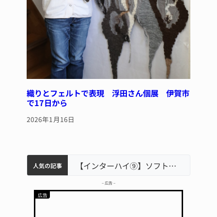
織りとフェルトで表現 浮田さん個展 伊賀市
で17日から
2026年1月16日
軽乗用車が田んぼに転落 運転の70歳女性死亡 伊賀市で
中学校の陶壁モニュメント 地元建設会社がボランティアで清掃 伊賀
名張市立病院のDMAT、熊本地震の被災地へ 能登以来3回目の派遣
【インターハイ⑨】ソフトテニス ミス減らし上位狙う 近大高専
人気の記事
– 広告 –