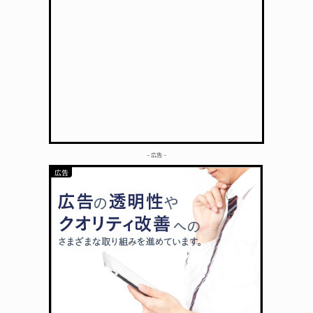
– 広告 –