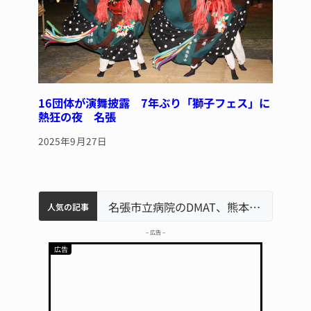
16団体が演舞披露 7年ぶり「獅子フェス」に
熱狂の夜 名張
2025年9月27日
中学校の陶壁モニュメント 地元建設会社がボランティアで清掃 伊賀
名張市水道料金47％値上げへ 答申案、審議会で大筋まとまる
器物損壊容疑で83歳女逮捕 伊賀署
名張市立病院のDMAT、熊本地震の被災地へ 能登以来3回目の派遣
人気の記事
– 広告 –