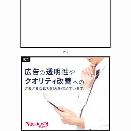
– 広告 –