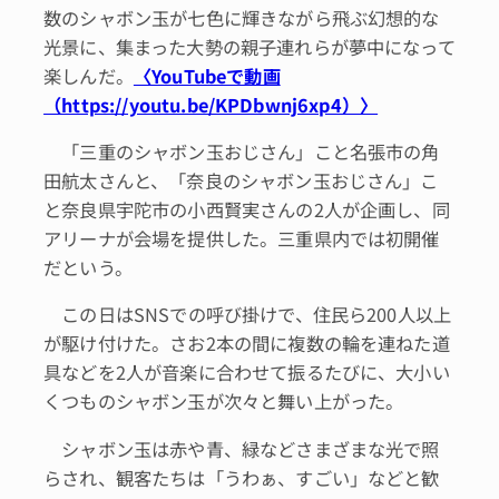
数のシャボン玉が七色に輝きながら飛ぶ幻想的な
光景に、集まった大勢の親子連れらが夢中になって
楽しんだ。
〈YouTubeで動画
（https://youtu.be/KPDbwnj6xp4）〉
「三重のシャボン玉おじさん」こと名張市の角
田航太さんと、「奈良のシャボン玉おじさん」こ
と奈良県宇陀市の小西賢実さんの2人が企画し、同
アリーナが会場を提供した。三重県内では初開催
だという。
この日はSNSでの呼び掛けで、住民ら200人以上
が駆け付けた。さお2本の間に複数の輪を連ねた道
具などを2人が音楽に合わせて振るたびに、大小い
くつものシャボン玉が次々と舞い上がった。
シャボン玉は赤や青、緑などさまざまな光で照
らされ、観客たちは「うわぁ、すごい」などと歓