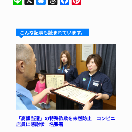
Li
X
Bl
T
F
Pi
n
u
hr
a
n
e
e
e
c
te
s
a
e
re
こんな記事も読まれています。
k
d
b
st
y
s
o
o
k
「高額当選」の特殊詐欺を未然防止 コンビニ
店員に感謝状 名張署