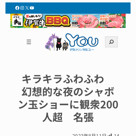
Facebook
Instagram
X
YouTube
検
索
キラキラふわふわ
幻想的な夜のシャボ
ン玉ショーに観衆200
人超 名張
2023年8月11日
14