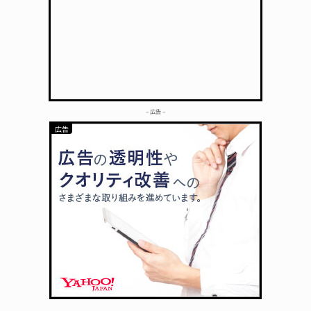
– 広告 –