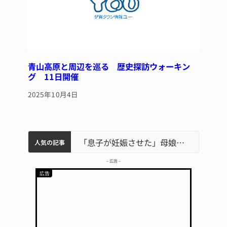
青山高原と周辺を巡る 歴史探訪ウォーキン
グ 11日開催
2025年10月4日
中学校の陶壁モニュメント 地元建設会社がボランティアで清掃 伊賀
名張市水道料金47％値上げへ 答申案、審議会で大筋まとまる
名張市立病院のDMAT、熊本地震の被災地へ 能登以来3回目の派遣
「息子が妊娠させた」母娘だまされ400万円詐欺被害 名張
人気の記事
– 広告 –