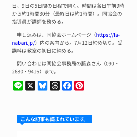
日、9日の5日間の日程で開く。時間は各日午前9時
から約1時間30分（最終日は約1時間）。同協会の
指導員が講師を務める。
申し込みは、同協会ホームページ（
https://fa-
nabari.jp/
）内の案内から。7月12日締め切り。受
講料は教室の初日に納める。
問い合わせは同協会事務局の藤森さん（090・
2680・9416）まで。
Li
X
Bl
T
F
Pi
n
u
hr
a
n
e
e
e
c
te
s
a
e
re
こんな記事も読まれています。
k
d
b
st
y
s
o