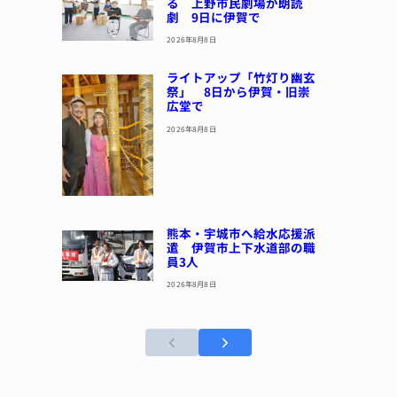
る 上野市民劇場が朗読
劇 9日に伊賀で
2026年8月8日
ライトアップ「竹灯り幽玄
祭」 8日から伊賀・旧崇
広堂で
2026年8月8日
熊本・宇城市へ給水応援派
遣 伊賀市上下水道部の職
員3人
2026年8月8日