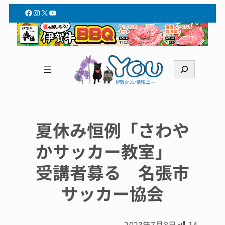
Facebook
Instagram
X
YouTube
検
索
夏休み恒例「さわや
かサッカー教室」
受講者募る 名張市
サッカー協会
2023年7月8日
14