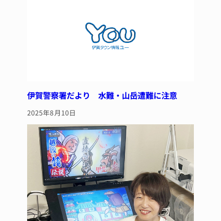
o
k
伊賀警察署だより 水難・山岳遭難に注意
2025年8月10日