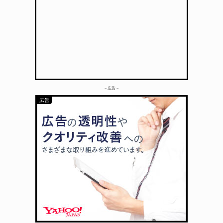
– 広告 –