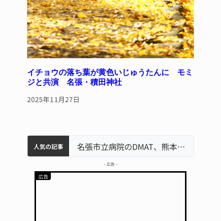
イチョウの落ち葉が黄色いじゅうたんに モミ
ジと共演 名張・積田神社
2025年11月27日
中学校の陶壁モニュメント 地元建設会社がボランティアで清掃 伊賀
名張市水道料金47％値上げへ 答申案、審議会で大筋まとまる
器物損壊容疑で83歳女逮捕 伊賀署
名張市立病院のDMAT、熊本地震の被災地へ 能登以来3回目の派遣
人気の記事
– 広告 –