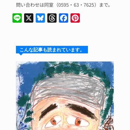
問い合わせは同室（0595・63・7625）まで。
Li
X
Bl
T
F
Pi
n
u
hr
a
n
e
e
e
c
te
s
a
e
re
こんな記事も読まれています。
k
d
b
st
y
s
o
o
k