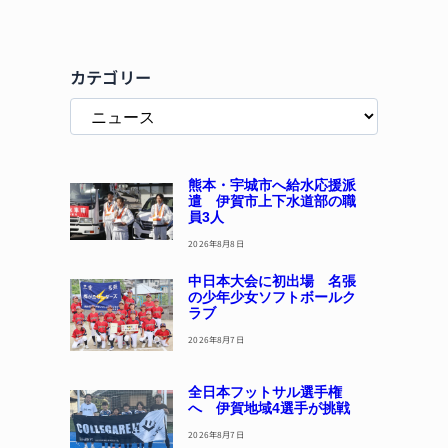
カテゴリー
熊本・宇城市へ給水応援派
遣 伊賀市上下水道部の職
員3人
2026年8月8日
中日本大会に初出場 名張
の少年少女ソフトボールク
ラブ
2026年8月7日
全日本フットサル選手権
へ 伊賀地域4選手が挑戦
2026年8月7日