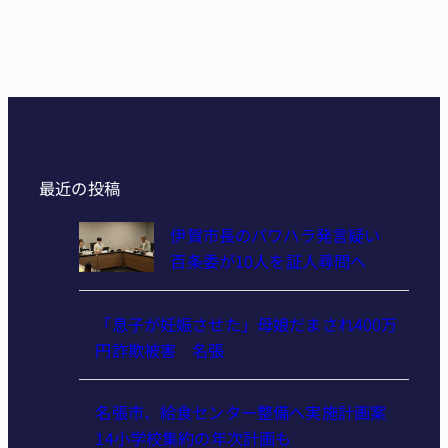
最近の投稿
伊賀市長のパワハラ発言疑い
百条委が10人を証人尋問へ
「息子が妊娠させた」母娘だまされ400万
円詐欺被害 名張
名張市、給食センター整備へ実施計画案
14小学校集約の年次計画も