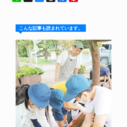
n
u
hr
a
n
e
e
e
c
te
s
a
e
re
こんな記事も読まれています。
k
d
b
st
y
s
o
o
k