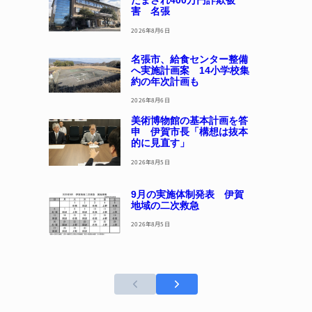
だまされ400万円詐欺被
害 名張
2026年8月6日
名張市、給食センター整備
へ実施計画案 14小学校集
約の年次計画も
2026年8月6日
美術博物館の基本計画を答
申 伊賀市長「構想は抜本
的に見直す」
2026年8月5日
9月の実施体制発表 伊賀
地域の二次救急
2026年8月5日