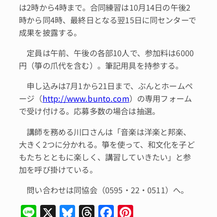
は2時から4時まで。合同練習は10月14日の午後2
時から同4時、最終日となる翌15日に同センターで
成果を披露する。
定員は午前、午後の各部10人で、参加料は6000
円（箏の爪代を含む）。筆記用具を持参する。
申し込みは7月1から21日まで、ぶんとホームペ
ージ（
http://www.bunto.com
）の専用フォーム
で受け付ける。応募多数の場合は抽選。
講師を務める川口さんは「音楽は洋楽と邦楽、
大きく2つに分かれる。箏を使って、和文化を子ど
もたちとともに楽しく、講習していきたい」と参
加を呼び掛けている。
問い合わせは同協会（0595・22・0511）へ。
Li
X
Bl
T
F
Pi