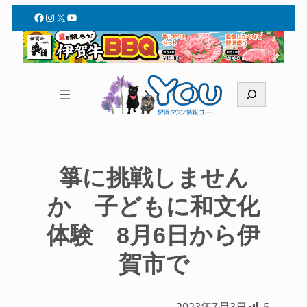
Facebook
Instagram
X
YouTube
検
索
箏に挑戦しません
か 子どもに和文化
体験 8月6日から伊
賀市で
2023年7月3日
5