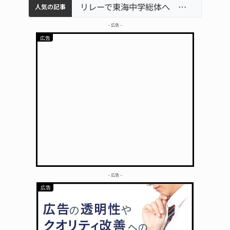
リレーで東海中学総体へ 伊賀・名張
中学校の陶壁モニュメント 地元建設会社がボランティアで清掃 伊賀
【インターハイ⑨】ソフトテニス ミス減らし上位狙う 近大高専
名張市立病院のDMAT、熊本地震の被災地へ 能登以来3回目の派遣
【インターハイ⑪】女子ホッケー 悲願の初出場、個性生かす 名張青峰
人気の記事
– 広告 –
– 広告 –