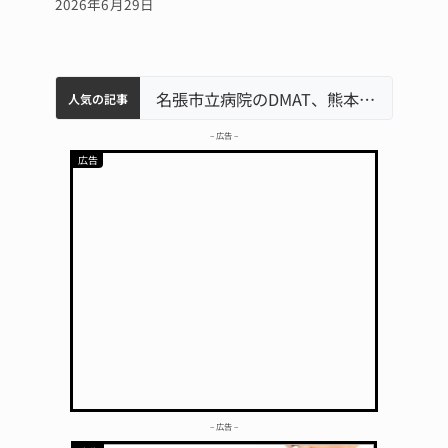
2026年6月29日
中学校の陶壁モニュメント 地元建設会社がボランティアで清掃 伊賀
名張市水道料金47％値上げへ 答申案、審議会で大筋まとまる
名張市立病院のDMAT、熊本地震の被災地へ 能登以来3回目の派遣
人気の記事
– 広告 –
– 広告 –