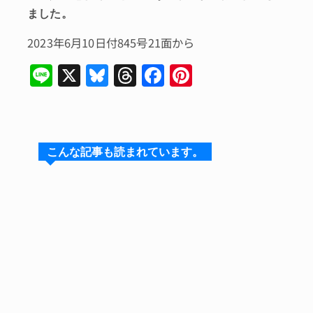
ました。
2023年6月10日付845号21面から
Li
X
Bl
T
F
Pi
n
u
hr
a
n
e
e
e
c
te
s
a
e
re
こんな記事も読まれています。
k
d
b
st
y
s
o
o
k