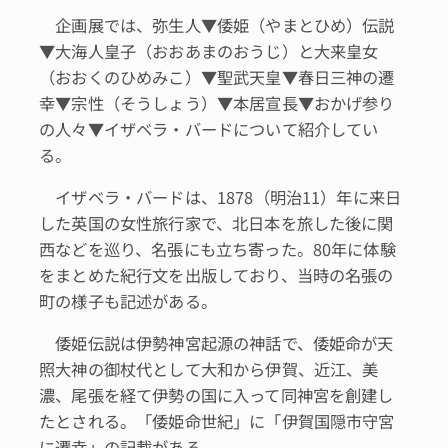
企画展では、弥生人▼倭姫（やまとひめ）伝説
▼大海人皇子（おおあまのおうじ）と大来皇女
（おおくのひめみこ）▼聖武天皇▼春日三神の遷
幸▼宗性（そうしょう）▼本居宣長▼おかげ参り
の人々▼イザベラ・バードについて紹介してい
る。
イザベラ・バードは、1878（明治11）年に来日
した英国の女性旅行家で、北日本を旅した後に関
西などを巡り、名張にも立ち寄った。80年に体験
をまとめた紀行文を出版しており、当時の名張の
町の様子も記述がある。
倭姫伝説は伊勢神宮起源の神話で、倭姫命が天
照大神の御杖代として大和から伊賀、近江、美
濃、尾張を経て伊勢の国に入って同神宮を創建し
たとされる。「倭姫命世紀」に「伊賀国隠市守宮
に遷幸」の記載がある。