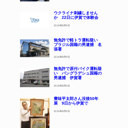
ウクライナ刺繍しません
か 22日に伊賀で体験会
2026年8月9日
無免許で軽トラ運転疑い
ブラジル国籍の男逮捕 名
張署
2026年8月9日
無免許で原付バイク運転疑
い バングラデシュ国籍の
男逮捕 伊賀署
2026年8月9日
豊味平太郎さん没後50年
展 9日から伊賀で
2026年8月9日