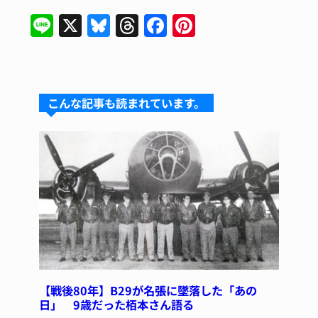
Li
X
Bl
T
F
Pi
n
u
hr
a
n
e
e
e
c
te
s
a
e
re
こんな記事も読まれています。
k
d
b
st
y
s
o
o
k
【戦後80年】B29が名張に墜落した「あの
日」 9歳だった栢本さん語る