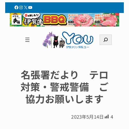
Facebook
Instagram
X
YouTube
検
索
名張署だより テロ
対策・警戒警備 ご
協力お願いします
2023年5月14日
4