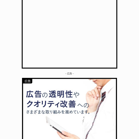
– 広告 –