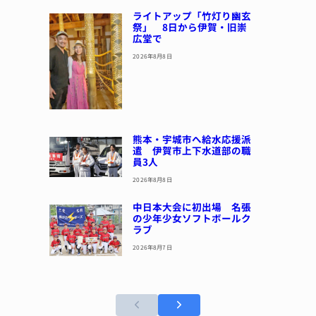
ライトアップ「竹灯り幽玄
祭」 8日から伊賀・旧崇
広堂で
2026年8月8日
熊本・宇城市へ給水応援派
遣 伊賀市上下水道部の職
員3人
2026年8月8日
中日本大会に初出場 名張
の少年少女ソフトボールク
ラブ
2026年8月7日