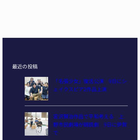
最近の投稿
「名張少女」復活公演 9日にシ
ェイクスピア2作品上演
宮沢賢治作品で平和考える 上
野市民劇場が朗読劇 9日に伊賀
で