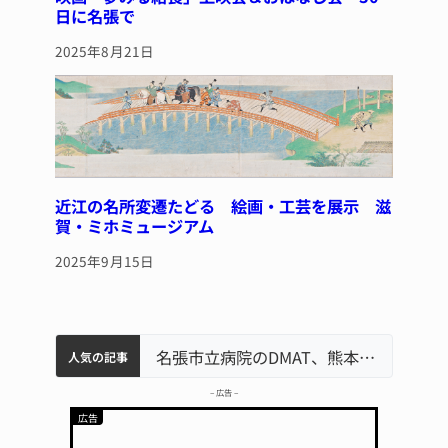
日に名張で
2025年8月21日
近江の名所変遷たどる 絵画・工芸を展示 滋
賀・ミホミュージアム
2025年9月15日
中学校の陶壁モニュメント 地元建設会社がボランティアで清掃 伊賀
名張市水道料金47％値上げへ 答申案、審議会で大筋まとまる
器物損壊容疑で83歳女逮捕 伊賀署
名張市立病院のDMAT、熊本地震の被災地へ 能登以来3回目の派遣
人気の記事
– 広告 –