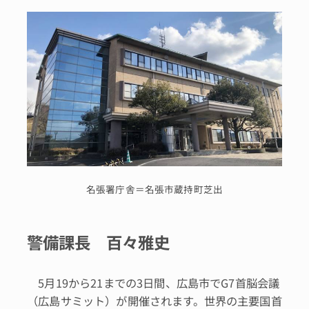
名張署庁舎＝名張市蔵持町芝出
警備課長 百々雅史
5月19から21までの3日間、広島市でG7首脳会議
（広島サミット）が開催されます。世界の主要国首