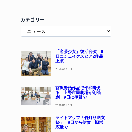
カテゴリー
「名張少女」復活公演 9
日にシェイクスピア2作品
上演
2026年8月8日
宮沢賢治作品で平和考え
る 上野市民劇場が朗読
劇 9日に伊賀で
2026年8月8日
ライトアップ「竹灯り幽玄
祭」 8日から伊賀・旧崇
広堂で