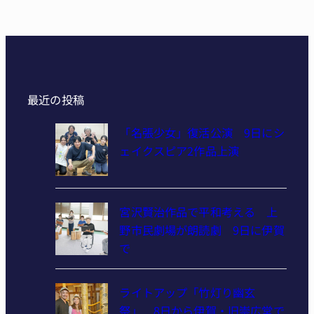
最近の投稿
「名張少女」復活公演 9日にシ
ェイクスピア2作品上演
宮沢賢治作品で平和考える 上
野市民劇場が朗読劇 9日に伊賀
で
ライトアップ「竹灯り幽玄
祭」 8日から伊賀・旧崇広堂で