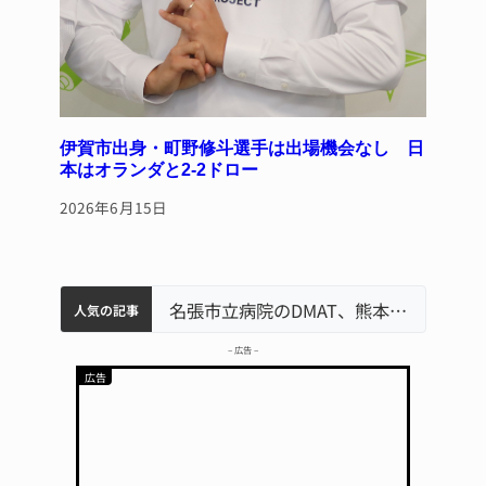
伊賀市出身・町野修斗選手は出場機会なし 日
本はオランダと2-2ドロー
2026年6月15日
中学校の陶壁モニュメント 地元建設会社がボランティアで清掃 伊賀
名張市水道料金47％値上げへ 答申案、審議会で大筋まとまる
器物損壊容疑で83歳女逮捕 伊賀署
名張市立病院のDMAT、熊本地震の被災地へ 能登以来3回目の派遣
人気の記事
– 広告 –