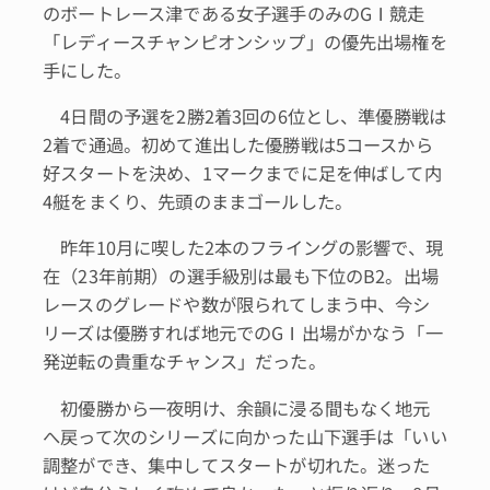
のボートレース津である女子選手のみのGⅠ競走
「レディースチャンピオンシップ」の優先出場権を
手にした。
4日間の予選を2勝2着3回の6位とし、準優勝戦は
2着で通過。初めて進出した優勝戦は5コースから
好スタートを決め、1マークまでに足を伸ばして内
4艇をまくり、先頭のままゴールした。
昨年10月に喫した2本のフライングの影響で、現
在（23年前期）の選手級別は最も下位のB2。出場
レースのグレードや数が限られてしまう中、今シ
リーズは優勝すれば地元でのGⅠ出場がかなう「一
発逆転の貴重なチャンス」だった。
初優勝から一夜明け、余韻に浸る間もなく地元
へ戻って次のシリーズに向かった山下選手は「いい
調整ができ、集中してスタートが切れた。迷った