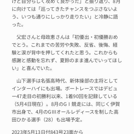
けど自分らしく攻めて良かった」と振り返り、8月
に向けては「巡ってきたチャンスをつぶさないよ
う、いつも通りにしっかり走りたい」と冷静に語
った。
父宏さんと母政恵さんは「初優出・初優勝おめ
でとう。これまでの苦労や失敗、反省、後悔、経
験と涙が背中を押してくれたと思う。これからも
感謝と感動を忘れず、夏鈴のまま進んでいってほし
い」と喜んでいた。
山下選手は名張高時代、新体操部の主将として
インターハイにも出場。ボートレースではデビュ
ー47走目の初勝利以来、1着90回を記録している
（5月4日現在）。8月のGⅠ競走には、同じく伊賀
市出身で、4月のGⅢオールレディースを制した高
田ひかる選手（28）も出場予定。
2023年5月13日付843号23面から