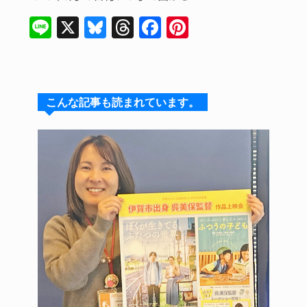
Li
X
Bl
T
F
Pi
n
u
hr
a
n
e
e
e
c
te
s
a
e
re
こんな記事も読まれています。
k
d
b
st
y
s
o
o
k