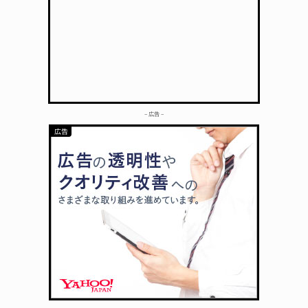
– 広告 –