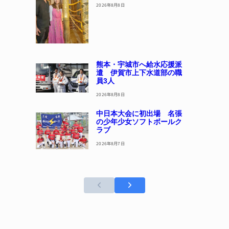
2026年8月8日
熊本・宇城市へ給水応援派
遣 伊賀市上下水道部の職
員3人
2026年8月8日
中日本大会に初出場 名張
の少年少女ソフトボールク
ラブ
2026年8月7日