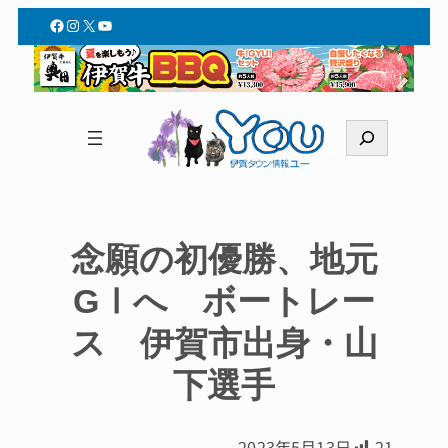
Facebook
Instagram
X
YouTube
検
索
念願の初優勝、地元
GⅠへ ボートレー
ス 伊賀市出身・山
下選手
2023年5月13日
21