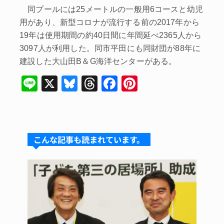
同プールには25メートルの一般用6コースと幼児
用があり、新型コロナが流行する前の2017年から
19年は使用期間の約40日間に年間延べ2365人から
3097人が利用した。同市平田にも同財団が88年に
建設した大山田B＆G海洋センターがある。
Li
X
Bl
T
F
Pi
n
u
hr
a
nt
e
e
e
c
er
s
a
e
e
こんな記事も読まれています。
k
d
b
st
y
s
o
o
k