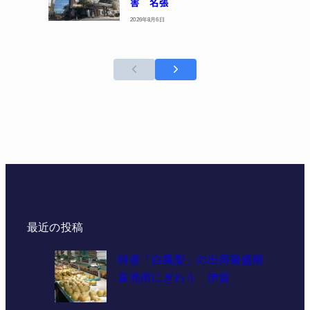
害 名張
2026年8月6日
最近の投稿
特産「白鳳梨」の出荷最盛期
直売所にぎわう 伊賀