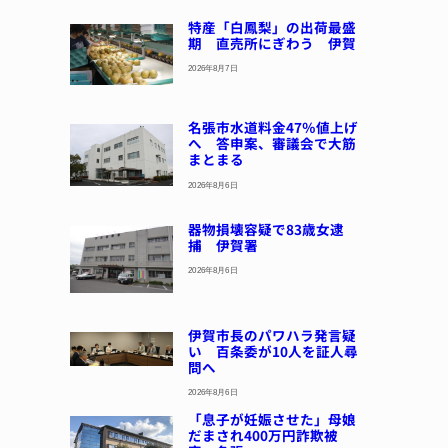
特産「白鳳梨」の出荷最盛
期 直売所にぎわう 伊賀
2026年8月7日
名張市水道料金47％値上げ
へ 答申案、審議会で大筋
まとまる
2026年8月6日
器物損壊容疑で83歳女逮
捕 伊賀署
2026年8月6日
伊賀市長のパワハラ発言疑
い 百条委が10人を証人尋
問へ
2026年8月6日
「息子が妊娠させた」母娘
だまされ400万円詐欺被