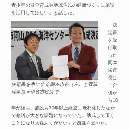
青少年の健全育成や地域住民の健康づくりに施設
を活用してほしい」と話した。
決
定書
を受
け取
った
岡本
栄市
長は
決定書を手にする岡本市長（左）と菅原
「合
理事長＝伊賀市役所で
併か
ら18
年が経ち、施設も30年以上経過し老朽化したなか
で修繕が大きな課題になっていた。助成して頂く
ことになり大変ありがたい」と感謝を述べた。