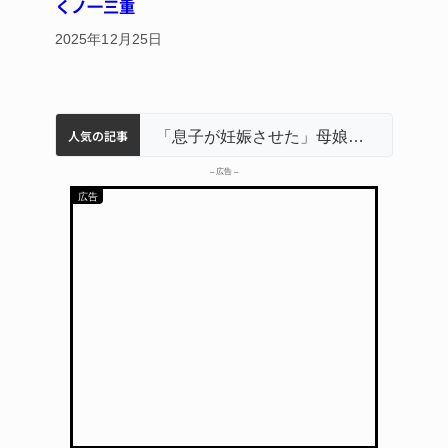
くノ一三重
2025年12月25日
人気の記事
名張市立病院のDMAT、熊本地震の被災地へ 能登以来3回目の派遣
中学校の陶壁モニュメント 地元建設会社がボランティアで清掃 伊賀
名張市水道料金47％値上げへ 答申案、審議会で大筋まとまる
器物損壊容疑で83歳女逮捕 伊賀署
「息子が妊娠させた」母娘だまされ400万円詐欺被害 名張
– 広告 –