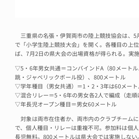
三重県の名張・伊賀両市の陸上競技協会は、5月
で「小学生陸上競技大会」を開く。各種目の上位
ば、7月2日の県大会の出場資格が得られる。実
▽5・6年男女共通＝コンバインドA（80メート
跳・ジャベリックボール投）、800メートル
▽学年種目（男女共通）＝1・2・3年は60メートル
▽混合リレー＝5・6年の男女各2人で編成（走順
▽年長児オープン種目＝男女60メートル
対象は両市在住者か、両市内のクラブチームに
で、個人種目・リレーは重複不可。参加料は個人種目
長児無料。800メートルは県大会では実施しない