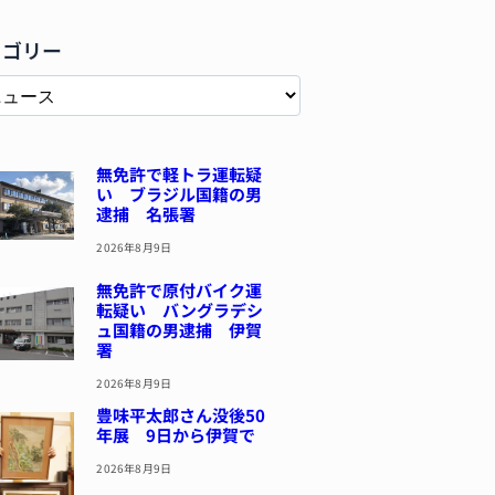
テゴリー
無免許で軽トラ運転疑
い ブラジル国籍の男
逮捕 名張署
2026年8月9日
無免許で原付バイク運
転疑い バングラデシ
ュ国籍の男逮捕 伊賀
署
2026年8月9日
豊味平太郎さん没後50
年展 9日から伊賀で
2026年8月9日