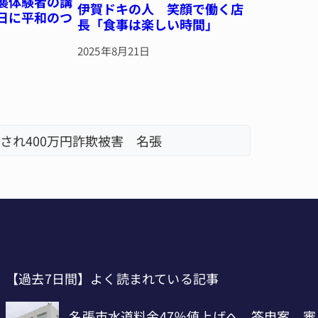
空襲体験者の講
伊賀ドキの人 笑顔で働く店
7日に平和のつ
長「食事は楽しい時間」
2025年8月21日
され400万円詐欺被害 名張
特産「白
【過去7日間】よく読まれている記事