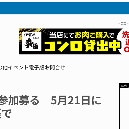
– 広告 –
の他
イベント
電子版
お問合せ
参加募る 5月21日に
張で