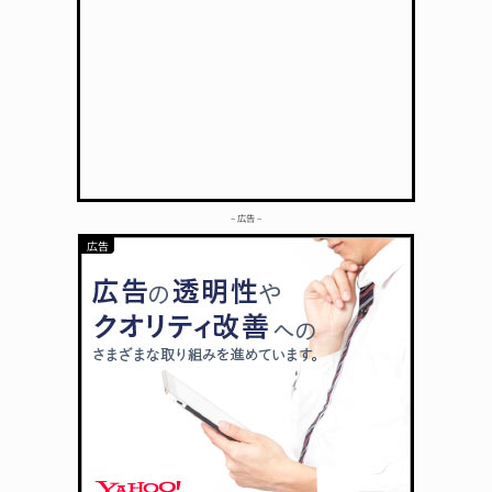
– 広告 –