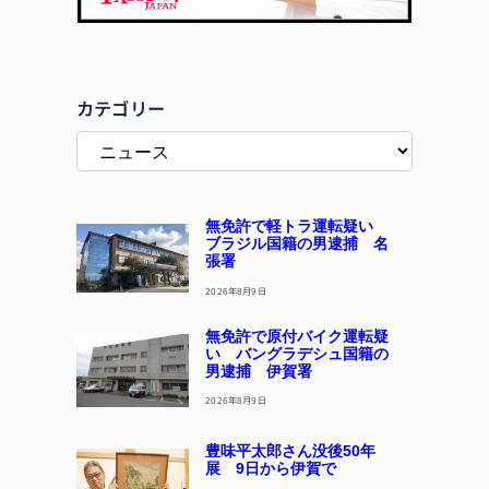
カテゴリー
無免許で軽トラ運転疑い
ブラジル国籍の男逮捕 名
張署
2026年8月9日
無免許で原付バイク運転疑
い バングラデシュ国籍の
男逮捕 伊賀署
2026年8月9日
豊味平太郎さん没後50年
展 9日から伊賀で