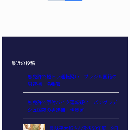
最近の投稿
無免許で軽トラ運転疑い ブラジル国籍の
男逮捕 名張署
無免許で原付バイク運転疑い バングラデ
シュ国籍の男逮捕 伊賀署
豊味平太郎さん没後50年展 9日