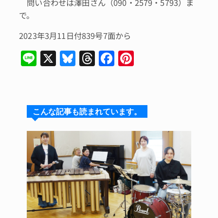
問い合わせは澤田さん（090・2579・5793）ま
で。
2023年3月11日付839号7面から
Li
X
Bl
T
F
Pi
n
u
hr
a
n
e
e
e
c
te
s
a
e
re
こんな記事も読まれています。
k
d
b
st
y
s
o
o
k