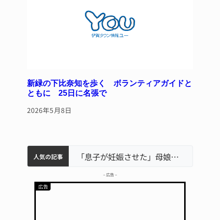
新緑の下比奈知を歩く ボランティアガイドと
ともに 25日に名張で
2026年5月8日
中学校の陶壁モニュメント 地元建設会社がボランティアで清掃 伊賀
名張市水道料金47％値上げへ 答申案、審議会で大筋まとまる
名張市立病院のDMAT、熊本地震の被災地へ 能登以来3回目の派遣
「息子が妊娠させた」母娘だまされ400万円詐欺被害 名張
人気の記事
– 広告 –