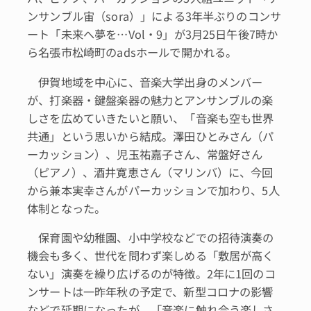
ンサンブル宙（sora）」による3年半ぶりのコンサ
ート「未来へ夢を…Vol・9」が3月25日午後7時か
ら名張市松崎町のadsホールで開かれる。
伊賀地域を中心に、音楽大学出身のメンバー
が、打楽器・鍵盤楽器の魅力とアンサンブルの楽
しさを広めていきたいと願い、「音楽も空も世界
共通」という思いから結成。澤田ひとみさん（パ
ーカッション）、児玉祐嘉子さん、常盤好さん
（ピアノ）、酒井寛恵さん（マリンバ）に、今回
から兼本実幸さんがパーカッションで加わり、5人
体制となった。
保育園や幼稚園、小中学校などでの招待演奏の
機会も多く、世代を問わず楽しめる「敷居が高く
ない」演奏を繰り広げるのが特徴。2年に1回のコ
ンサートは一昨年秋の予定で、新型コロナの影響
などで延期になったが、「音楽に触れ合う楽しさ