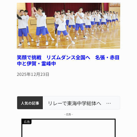
笑顔で挑戦 リズムダンス全国へ 名張・赤目
中と伊賀・霊峰中
2025年12月23日
中学校の陶壁モニュメント 地元建設会社がボランティアで清掃 伊賀
【インターハイ⑨】ソフトテニス ミス減らし上位狙う 近大高専
名張市立病院のDMAT、熊本地震の被災地へ 能登以来3回目の派遣
リレーで東海中学総体へ 伊賀・名張
人気の記事
– 広告 –