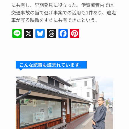
に共有し、早期発見に役立った。伊賀署管内では
交通事故の当て逃げ事案での活用も1件あり、逃走
車が写る映像をすぐに共有できたという。
Li
X
Bl
T
F
Pi
n
u
hr
a
n
e
e
e
c
te
s
a
e
re
こんな記事も読まれています。
k
d
b
st
y
s
o
o
k