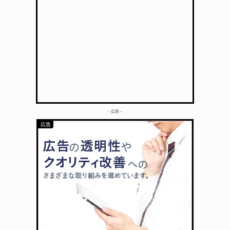
– 広告 –