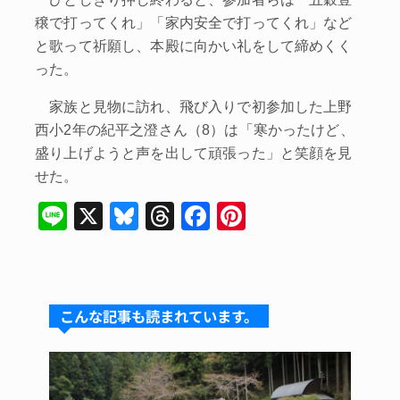
穣で打ってくれ」「家内安全で打ってくれ」など
と歌って祈願し、本殿に向かい礼をして締めくく
った。
家族と見物に訪れ、飛び入りで初参加した上野
西小2年の紀平之澄さん（8）は「寒かったけど、
盛り上げようと声を出して頑張った」と笑顔を見
せた。
Li
X
Bl
T
F
Pi
n
u
hr
a
nt
e
e
e
c
er
s
a
e
e
こんな記事も読まれています。
k
d
b
st
y
s
o
o