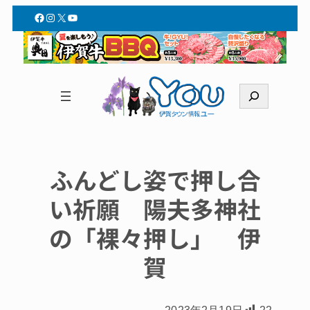
Facebook
Instagram
X
YouTube
検
索
ふんどし姿で押し合
い祈願 陽夫多神社
の「裸々押し」 伊
賀
2023年2月19日
22