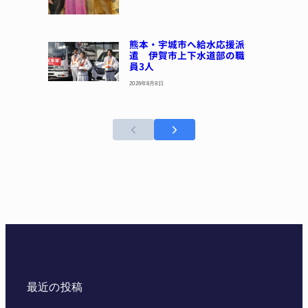
熊本・宇城市へ給水応援派
遣 伊賀市上下水道部の職
員3人
2026年8月8日
最近の投稿