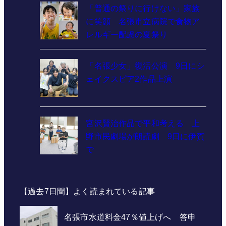
「普通の祭りに行けない」家族
に笑顔 名張市立病院で食物ア
レルギー配慮の夏祭り
「名張少女」復活公演 9日にシ
ェイクスピア2作品上演
宮沢賢治作品で平和考える 上
野市民劇場が朗読劇 9日に伊賀
で
【過去7日間】よく読まれている記事