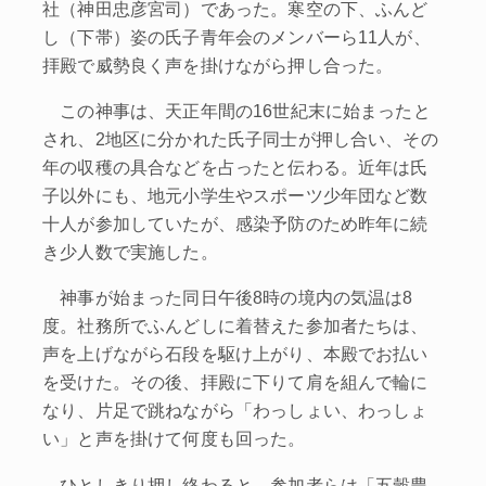
社（神田忠彦宮司）であった。寒空の下、ふんど
し（下帯）姿の氏子青年会のメンバーら11人が、
拝殿で威勢良く声を掛けながら押し合った。
この神事は、天正年間の16世紀末に始まったと
され、2地区に分かれた氏子同士が押し合い、その
年の収穫の具合などを占ったと伝わる。近年は氏
子以外にも、地元小学生やスポーツ少年団など数
十人が参加していたが、感染予防のため昨年に続
き少人数で実施した。
神事が始まった同日午後8時の境内の気温は8
度。社務所でふんどしに着替えた参加者たちは、
声を上げながら石段を駆け上がり、本殿でお払い
を受けた。その後、拝殿に下りて肩を組んで輪に
なり、片足で跳ねながら「わっしょい、わっしょ
い」と声を掛けて何度も回った。
ひとしきり押し終わると、参加者らは「五穀豊