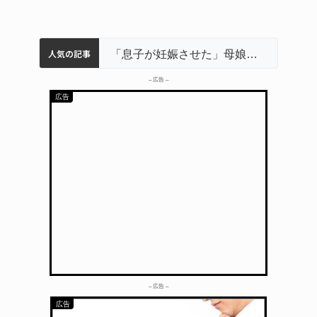
人気の記事
名張市立病院のDMAT、熊本地震の被災地へ 能登以来3回目の派遣
中学校の陶壁モニュメント 地元建設会社がボランティアで清掃 伊賀
名張市水道料金47％値上げへ 答申案、審議会で大筋まとまる
「息子が妊娠させた」母娘だまされ400万円詐欺被害 名張
– 広告 –
– 広告 –