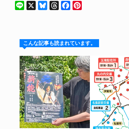
Li
X
Bl
T
F
Pi
n
u
hr
a
nt
e
e
e
c
er
s
a
e
e
k
d
b
st
こんな記事も読まれています。
y
s
o
o
k