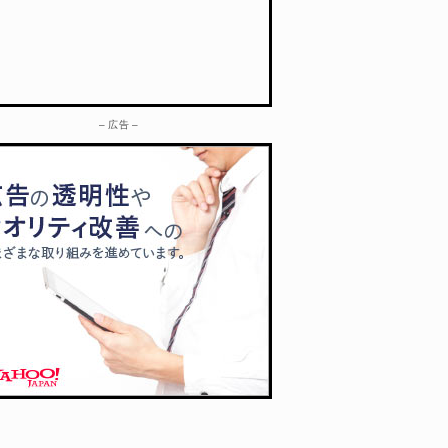
– 広告 –