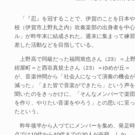
「『忍』を冠することで、伊賀のことを日本や
校（伊賀市上野丸之内）吹奏楽部の出身者を中心
ル」が昨年末に結成された。週末に集まって練習
差した活動などを目指している。
上野高で同級だった福岡篤也さん（23）＝上
紺屋町＝と西谷真規士さん（23）＝ゆめが丘＝
が、音楽仲間から「社会人になって演奏の機会が
減った」「また皆で音楽ができたら」という声を
聞いたのをきっかけに、「そんなメンバーで楽団
を作り、やりたい音楽をやろう」との思いに至っ
たという。
昨年後半から人づてにメンバーを集め、発足時
点では10代から40代までの30人が在籍。しか