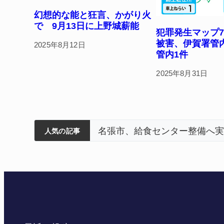
幻想的な能と狂言、かがり火
で 9月13日に上野城薪能
犯罪発生マップ
被害、伊賀署管
2025年8月12日
管内1件
2025年8月31日
ティアで清掃 伊賀
以来3回目の派遣
狙う 近大高専
名張市、給食センター整備へ実
人気の記事