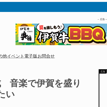
– 広告 
の他
イベント
電子版
お問合せ
成 音楽で伊賀を盛り
たい