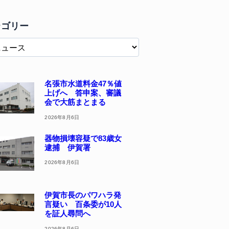
テゴリー
名張市水道料金47％値
上げへ 答申案、審議
会で大筋まとまる
2026年8月6日
器物損壊容疑で83歳女
逮捕 伊賀署
2026年8月6日
伊賀市長のパワハラ発
言疑い 百条委が10人
を証人尋問へ
2026年8月6日