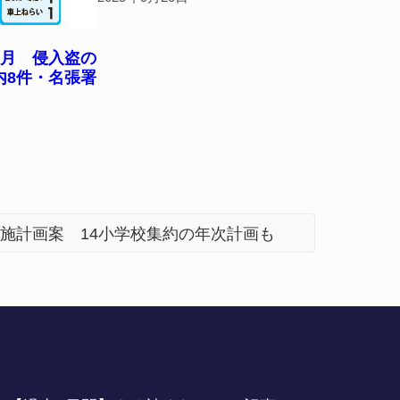
7月 侵入盗の
内8件・名張署
施計画案 14小学校集約の年次計画も