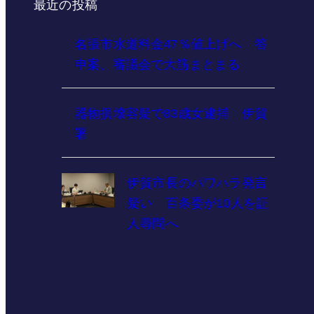
最近の投稿
名張市水道料金47％値上げへ 答
申案、審議会で大筋まとまる
器物損壊容疑で83歳女逮捕 伊賀
署
伊賀市長のパワハラ発言
疑い 百条委が10人を証
人尋問へ