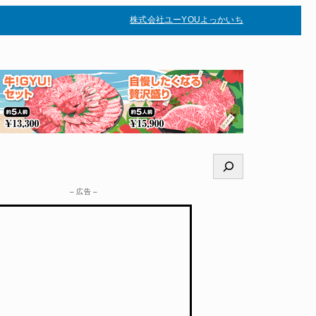
株式会社ユー
YOUよっかいち
–
検
索
– 広告 –