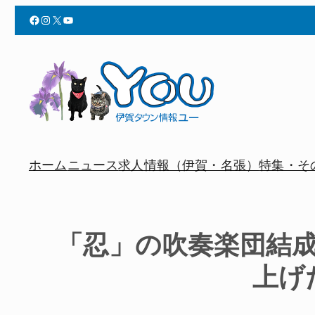
Facebook
Instagram
X
YouTube
ホーム
ニュース
求人情報（伊賀・名張）
特集・そ
「忍」の吹奏楽団結
上げ