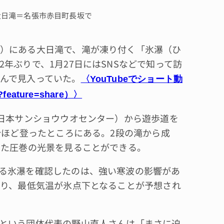
大日滝＝名張市赤目町長坂で
）にある大日滝で、滝が凍り付く「氷瀑（ひ
年ぶりで、1月27日にはSNSなどで知って訪
んで見入っていた。
〈YouTubeでショート動
U?feature=share）〉
日本サンショウウオセンター）から遊歩道を
分ほど登ったところにある。2段の滝から成
いた圧巻の光景を見ることができる。
る氷瀑を確認したのは、強い寒波の影響があ
おり、最低気温が氷点下となることが予想され
という団体代表の野山直人さんは「まさに迫