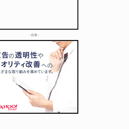
– 広告 –