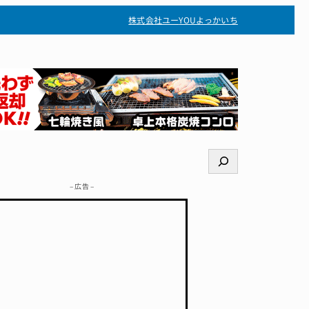
株式会社ユー
YOUよっかいち
検
索
– 広告 –