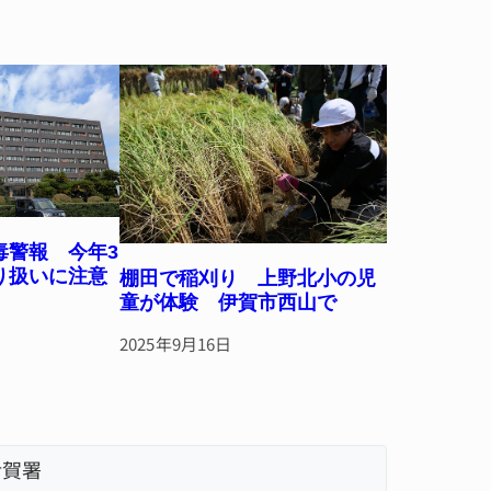
毒警報 今年3
り扱いに注意
棚田で稲刈り 上野北小の児
童が体験 伊賀市西山で
2025年9月16日
伊賀署
「息子が