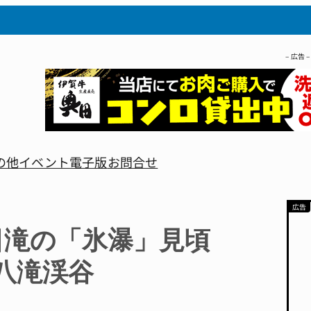
– 広告 –
の他
イベント
電子版
お問合せ
日滝の「氷瀑」見頃
八滝渓谷