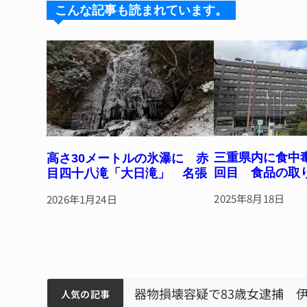
k
d
b
st
こんな記事も読まれています。
y
s
o
o
k
三重県内に食中
高さ30メートルの氷瀑に 赤
回目 食品の取
目四十八滝「大日滝」 名張
2025年8月18日
2026年1月24日
筋まとまる
ティアで清掃 伊賀
以来3回目の派遣
器物損壊容疑で83歳女逮捕 
人気の記事