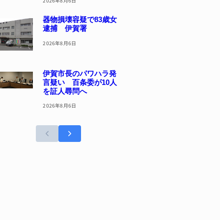
2026年8月6日
器物損壊容疑で83歳女
逮捕 伊賀署
2026年8月6日
伊賀市長のパワハラ発
言疑い 百条委が10人
を証人尋問へ
2026年8月6日