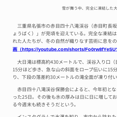
雪が舞う中、完全に凍結した
三重県名張市の赤目四十八滝渓谷（赤目町長坂
ょうばく）」が見頃を迎えている。完全な凍結は2
れた人たちが、冬の自然が織りなす芸術に息をの
画（https://youtube.com/shorts/Fo0rw8fYeS
大日滝は標高約430メートルで、渓谷入り口（
15分ほど歩き、急な山の斜面をロープ伝いに15
り、下段の落差約30メートルの滝全面が凍り付
赤目四十八滝渓谷保勝会によると、今年初とな
った25日。その後も氷の厚みは日に日に増して
る今週末も続きそうだという。
インスタグラムで氷瀑を知り、市内から訪れた