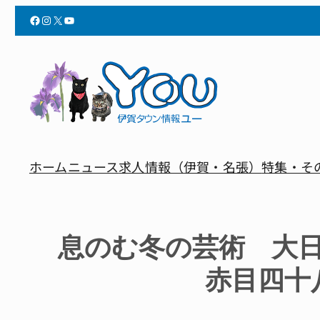
Facebook
Instagram
X
YouTube
ホーム
ニュース
求人情報（伊賀・名張）
特集・そ
息のむ冬の芸術 大
赤目四十