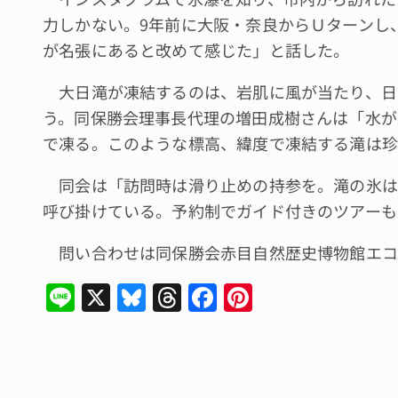
力しかない。9年前に大阪・奈良からＵターンし
が名張にあると改めて感じた」と話した。
大日滝が凍結するのは、岩肌に風が当たり、日
う。同保勝会理事長代理の増田成樹さんは「水が
で凍る。このような標高、緯度で凍結する滝は珍
同会は「訪問時は滑り止めの持参を。滝の氷は
呼び掛けている。予約制でガイド付きのツアーも
問い合わせは同保勝会赤目自然歴史博物館エコツア
Li
X
Bl
T
F
Pi
n
u
hr
a
n
e
e
e
c
te
s
a
e
re