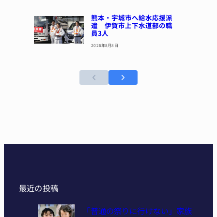
熊本・宇城市へ給水応援派
遣 伊賀市上下水道部の職
員3人
2026年8月8日
最近の投稿
「普通の祭りに行けない」家族