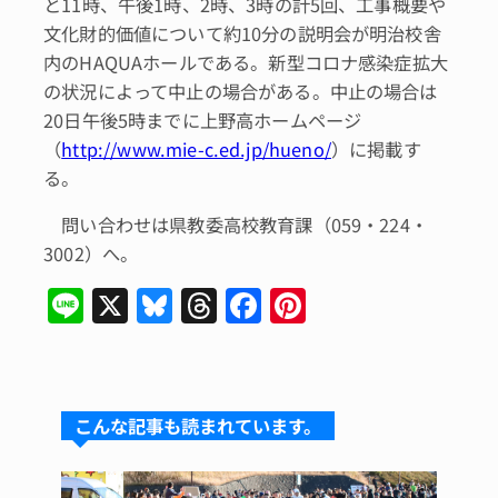
と11時、午後1時、2時、3時の計5回、工事概要や
文化財的価値について約10分の説明会が明治校舎
内のHAQUAホールである。新型コロナ感染症拡大
の状況によって中止の場合がある。中止の場合は
20日午後5時までに上野高ホームページ
（
http://www.mie-c.ed.jp/hueno/
）に掲載す
る。
問い合わせは県教委高校教育課（059・224・
3002）へ。
Li
X
Bl
T
F
Pi
n
u
hr
a
n
e
e
e
c
te
s
a
e
re
こんな記事も読まれています。
k
d
b
st
y
s
o