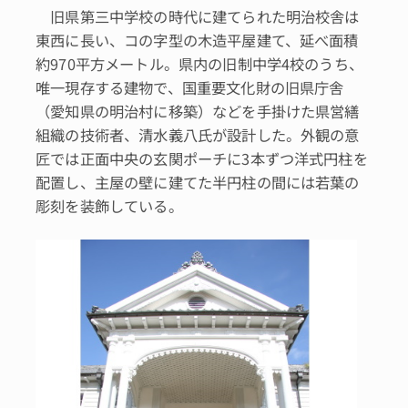
旧県第三中学校の時代に建てられた明治校舎は
東西に長い、コの字型の木造平屋建て、延べ面積
約970平方メートル。県内の旧制中学4校のうち、
唯一現存する建物で、国重要文化財の旧県庁舎
（愛知県の明治村に移築）などを手掛けた県営繕
組織の技術者、清水義八氏が設計した。外観の意
匠では正面中央の玄関ポーチに3本ずつ洋式円柱を
配置し、主屋の壁に建てた半円柱の間には若葉の
彫刻を装飾している。