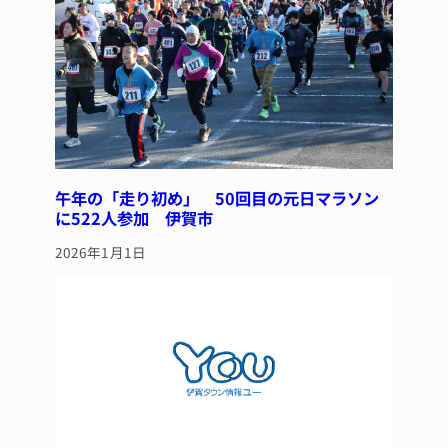
o
k
午年の「走り初め」 50回目の元日マラソン
に522人参加 伊賀市
2026年1月1日