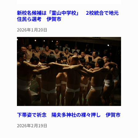
新校名候補は「霊山中学校」 2校統合で地元
住民ら選考 伊賀市
2026年1月20日
下帯姿で祈念 陽夫多神社の裸々押し 伊賀市
2026年2月19日