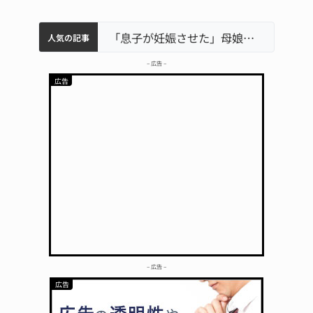
中学校の陶壁モニュメント 地元建設会社がボランティアで清掃 伊賀
名張市水道料金47％値上げへ 答申案、審議会で大筋まとまる
名張市立病院のDMAT、熊本地震の被災地へ 能登以来3回目の派遣
「息子が妊娠させた」母娘だまされ400万円詐欺被害 名張
人気の記事
– 広告 –
– 広告 –