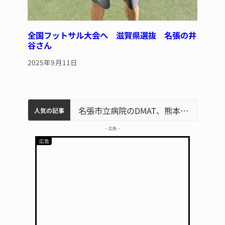
全国フットサル大会へ 滋賀県選抜 名張の井
谷さん
2025年9月11日
中学校の陶壁モニュメント 地元建設会社がボランティアで清掃 伊賀
名張市水道料金47％値上げへ 答申案、審議会で大筋まとまる
器物損壊容疑で83歳女逮捕 伊賀署
名張市立病院のDMAT、熊本地震の被災地へ 能登以来3回目の派遣
人気の記事
– 広告 –