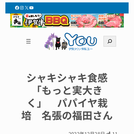
Facebook
Instagram
X
YouTube
検
索
シャキシャキ食感
「もっと実大き
く」 パパイヤ栽
培 名張の福田さん
2022年12月28日
11