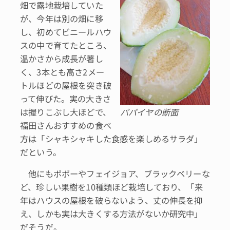
畑で露地栽培していた
が、今年は別の畑に移
し、初めてビニールハウ
スの中で育てたところ、
温かさから成長が著し
く、3本とも高さ2メー
トルほどの屋根を突き破
って伸びた。実の大きさ
は握りこぶし大ほどで、
パパイヤの断面
福田さんおすすめの食べ
方は「シャキシャキした食感を楽しめるサラダ」
だという。
他にもポポーやフェイジョア、ブラックベリーな
ど、珍しい果樹を10種類ほど栽培しており、「来
年はハウスの屋根を破らないよう、丈の伸長を抑
え、しかも実は大きくする方法がないか研究中」
だそうだ。