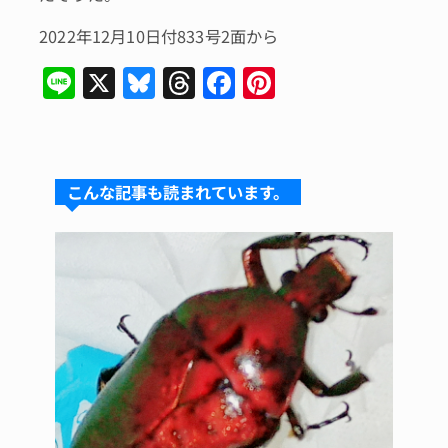
2022年12月10日付833号2面から
Li
X
Bl
T
F
Pi
n
u
hr
a
n
e
e
e
c
te
s
a
e
re
こんな記事も読まれています。
k
d
b
st
y
s
o
o
k