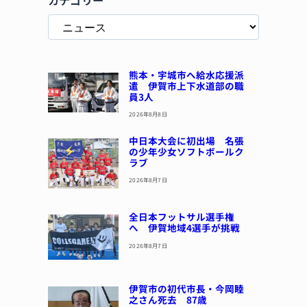
熊本・宇城市へ給水応援派
遣 伊賀市上下水道部の職
員3人
2026年8月8日
中日本大会に初出場 名張
の少年少女ソフトボールク
ラブ
2026年8月7日
全日本フットサル選手権
へ 伊賀地域4選手が挑戦
2026年8月7日
伊賀市の初代市長・今岡睦
之さん死去 87歳