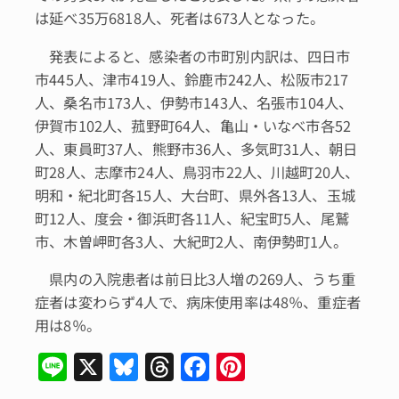
は延べ35万6818人、死者は673人となった。
発表によると、感染者の市町別内訳は、四日市
市445人、津市419人、鈴鹿市242人、松阪市217
人、桑名市173人、伊勢市143人、名張市104人、
伊賀市102人、菰野町64人、亀山・いなべ市各52
人、東員町37人、熊野市36人、多気町31人、朝日
町28人、志摩市24人、鳥羽市22人、川越町20人、
明和・紀北町各15人、大台町、県外各13人、玉城
町12人、度会・御浜町各11人、紀宝町5人、尾鷲
市、木曽岬町各3人、大紀町2人、南伊勢町1人。
県内の入院患者は前日比3人増の269人、うち重
症者は変わらず4人で、病床使用率は48％、重症者
用は8％。
Li
X
Bl
T
F
Pi
n
u
hr
a
n