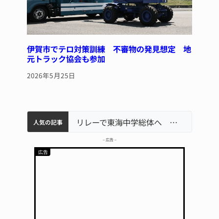
伊賀市でテロ対策訓練 不審物の発見想定 地
元トラック協会も参加
2026年5月25日
中学校の陶壁モニュメント 地元建設会社がボランティアで清掃 伊賀
【インターハイ⑨】ソフトテニス ミス減らし上位狙う 近大高専
名張市立病院のDMAT、熊本地震の被災地へ 能登以来3回目の派遣
リレーで東海中学総体へ 伊賀・名張
人気の記事
– 広告 –