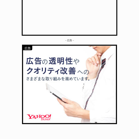
– 広告 –