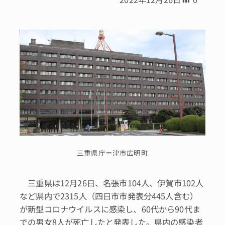
三重県庁＝津市広明町
三重県は12月26日、名張市104人、伊賀市102人
など県内で2315人（四日市市発表分445人含む）
が新型コロナウイルスに感染し、60代から90代ま
での男女8人が死亡したと発表した。県内の感染者