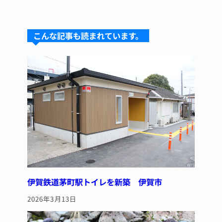
e
e
e
c
te
s
a
e
re
こんな記事も読まれています。
k
d
b
st
y
s
o
o
k
伊賀鉄道茅町駅トイレを新築 伊賀市
2026年3月13日