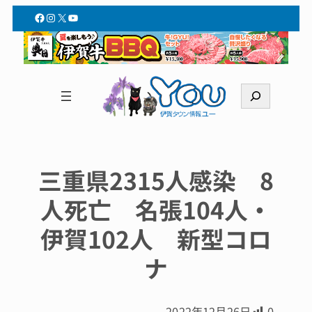
Facebook
Instagram
X
YouTube
検
索
三重県2315人感染 8
人死亡 名張104人・
伊賀102人 新型コロ
ナ
2022年12月26日
0