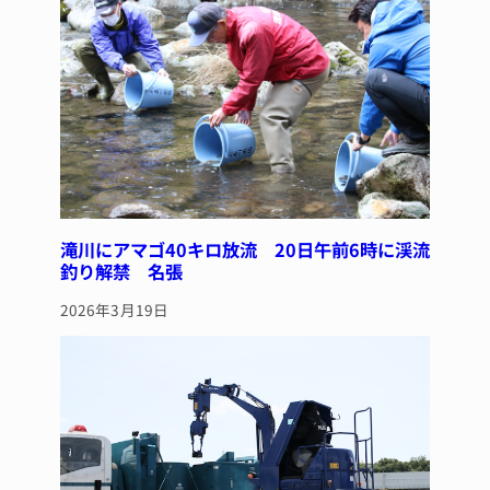
滝川にアマゴ40キロ放流 20日午前6時に渓流
釣り解禁 名張
2026年3月19日