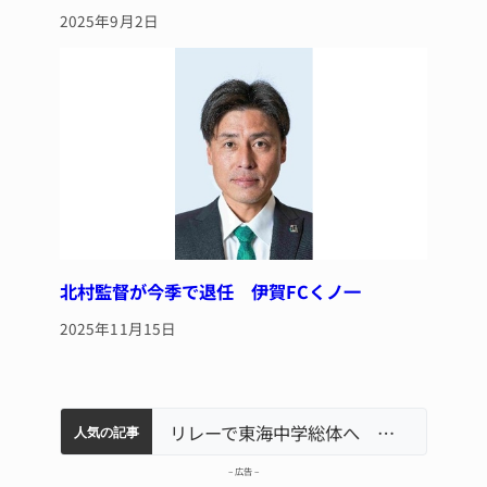
2025年9月2日
北村監督が今季で退任 伊賀FCくノ一
2025年11月15日
軽乗用車が田んぼに転落 運転の70歳女性死亡 伊賀市で
中学校の陶壁モニュメント 地元建設会社がボランティアで清掃 伊賀
【インターハイ⑨】ソフトテニス ミス減らし上位狙う 近大高専
名張市立病院のDMAT、熊本地震の被災地へ 能登以来3回目の派遣
リレーで東海中学総体へ 伊賀・名張
人気の記事
– 広告 –