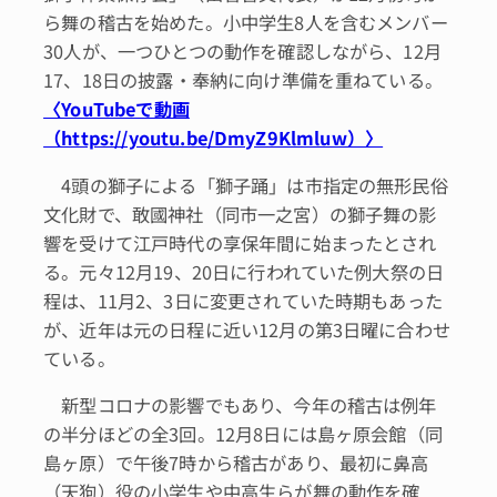
ら舞の稽古を始めた。小中学生8人を含むメンバー
30人が、一つひとつの動作を確認しながら、12月
17、18日の披露・奉納に向け準備を重ねている。
〈YouTubeで動画
（https://youtu.be/DmyZ9Klmluw）〉
4頭の獅子による「獅子踊」は市指定の無形民俗
文化財で、敢國神社（同市一之宮）の獅子舞の影
響を受けて江戸時代の享保年間に始まったとされ
る。元々12月19、20日に行われていた例大祭の日
程は、11月2、3日に変更されていた時期もあった
が、近年は元の日程に近い12月の第3日曜に合わせ
ている。
新型コロナの影響でもあり、今年の稽古は例年
の半分ほどの全3回。12月8日には島ヶ原会館（同
島ヶ原）で午後7時から稽古があり、最初に鼻高
（天狗）役の小学生や中高生らが舞の動作を確