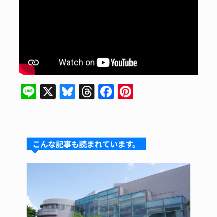
Li
X
Bl
T
F
Pi
n
u
hr
a
n
e
e
e
c
te
s
a
e
re
こんな記事も読まれています。
k
d
b
st
y
s
o
o
k