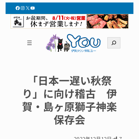
Facebook
Instagram
X
YouTube
検
索
「日本一遅い秋祭
り」に向け稽古 伊
賀・島ヶ原獅子神楽
保存会
2022年12月12日
7