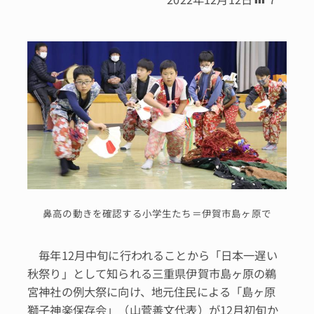
鼻高の動きを確認する小学生たち＝伊賀市島ヶ原で
毎年12月中旬に行われることから「日本一遅い
秋祭り」として知られる三重県伊賀市島ヶ原の鵜
宮神社の例大祭に向け、地元住民による「島ヶ原
獅子神楽保存会」（山菅善文代表）が12月初旬か