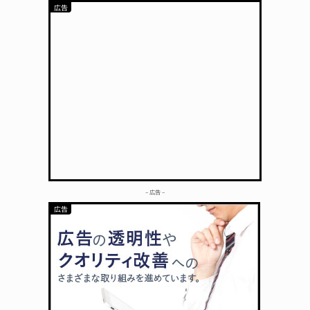
– 広告 –