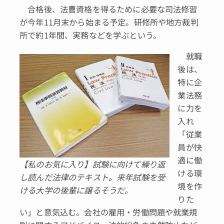
合格後、法曹資格を得るために必要な司法修習
が今年11月末から始まる予定。研修所や地方裁判
所で約1年間、実務などを学ぶという。
就職
後は、
特に企
業法務
に力を
入れ
「従業
員が快
適に働
【私のお気に入り】試験に向けて繰り返
ける環
し読んだ法律のテキスト。来年試験を受
境を作
ける大学の後輩に譲るそうだ。
りた
い」と意気込む。会社の雇用・労働問題や就業規