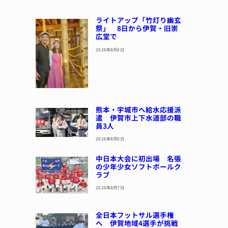
ライトアップ「竹灯り幽玄
祭」 8日から伊賀・旧崇
広堂で
2026年8月8日
熊本・宇城市へ給水応援派
遣 伊賀市上下水道部の職
員3人
2026年8月8日
中日本大会に初出場 名張
の少年少女ソフトボールク
ラブ
2026年8月7日
全日本フットサル選手権
へ 伊賀地域4選手が挑戦