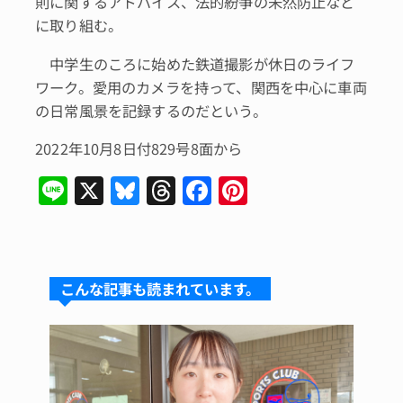
則に関するアドバイス、法的紛争の未然防止など
に取り組む。
中学生のころに始めた鉄道撮影が休日のライフ
ワーク。愛用のカメラを持って、関西を中心に車両
の日常風景を記録するのだという。
2022年10月8日付829号8面から
Li
X
Bl
T
F
Pi
n
u
hr
a
n
e
e
e
c
te
s
a
e
re
こんな記事も読まれています。
k
d
b
st
y
s
o
o
k