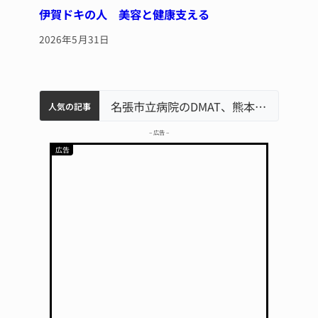
伊賀ドキの人 美容と健康支える
2026年5月31日
中学校の陶壁モニュメント 地元建設会社がボランティアで清掃 伊賀
名張市水道料金47％値上げへ 答申案、審議会で大筋まとまる
器物損壊容疑で83歳女逮捕 伊賀署
名張市立病院のDMAT、熊本地震の被災地へ 能登以来3回目の派遣
人気の記事
– 広告 –